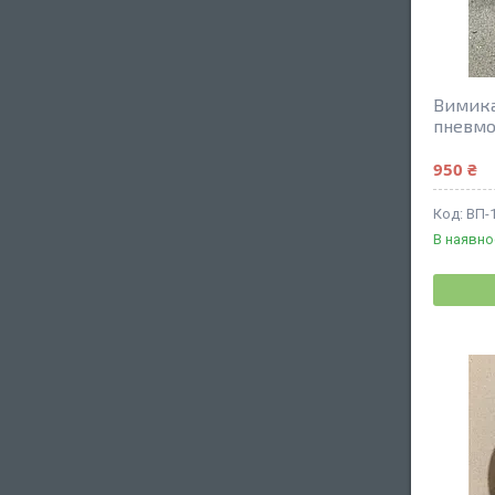
Вимика
пневмот
950 ₴
BП-
В наявно