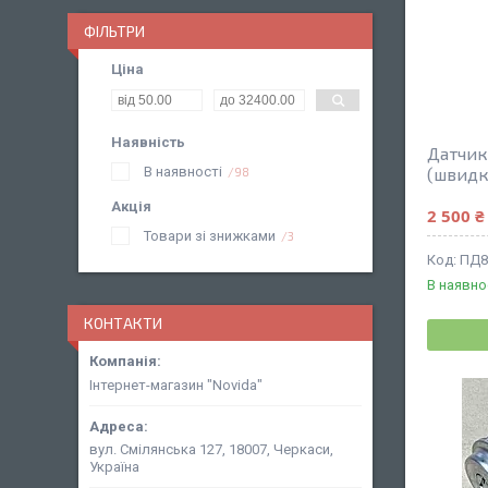
ФІЛЬТРИ
Ціна
Наявність
Датчик
В наявності
(швидк
98
Акція
2 500 ₴
Товари зі знижками
3
ПД8
В наявно
КОНТАКТИ
Інтернет-магазин "Novida"
вул. Смілянська 127, 18007, Черкаси,
Україна