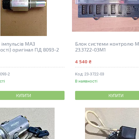
 імпульсів МАЗ
Блок системи контролю 
ості) оригінал ПД 8093-2
23.3722-03М1
4 540 ₴
093-2
23-3722-03
сті
В наявності
КУПИТИ
КУПИТИ