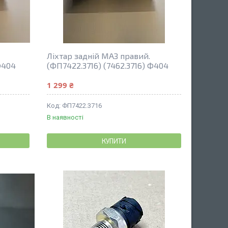
Ліхтар задній МАЗ правий.
Ф404
(ФП7422.3716) (7462.3716) Ф404
1 299 ₴
ФП7422.3716
В наявності
КУПИТИ