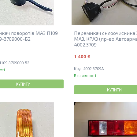
кач поворотів МАЗ П109
Перемикач склоочисника З
9-3709000-Б2
МАЗ, КРАЗ (пр-во Автоарм
4002.3709
1 400 ₴
П109-3709000-Б2
4002.3709A
сті
В наявності
КУПИТИ
КУПИТИ