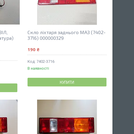
ІЛ,
Скло ліхтаря заднього МАЗ (7402-
атура)
3716) 000000329
190 ₴
7402-3716
В наявності
КУПИТИ