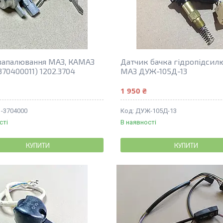
запалювання МАЗ, КАМАЗ
Датчик бачка гідропідсил
370400011) 1202.3704
МАЗ ДУЖ-105Д-13
1 950 ₴
1-3704000
ДУЖ-105Д-13
сті
В наявності
КУПИТИ
КУПИТИ