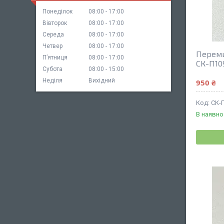
Понеділок
08:00
17:00
Вівторок
08:00
17:00
Середа
08:00
17:00
Четвер
08:00
17:00
Переми
Пʼятниця
08:00
17:00
СК-П10
Субота
08:00
15:00
Неділя
Вихідний
950 ₴
СК-
В наявно