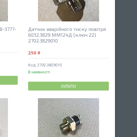
8-3777-
Датчик аварійного тиску повітря
6032.3829 ММ124Д (ключ 22)
2702.3829010
250 ₴
2702.3829010
В наявності
КУПИТИ