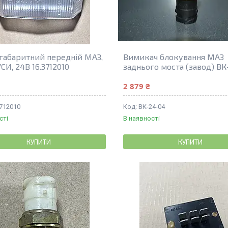
 габаритний передній МАЗ,
Вимикач блокування МАЗ
СИ, 24В 16.3712010
заднього моста (завод) ВК
2 879 ₴
3712010
BК-24-04
сті
В наявності
КУПИТИ
КУПИТИ