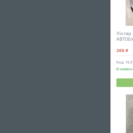
Ліхтар
АВТОБУ
260 ₴
16.
В наявно