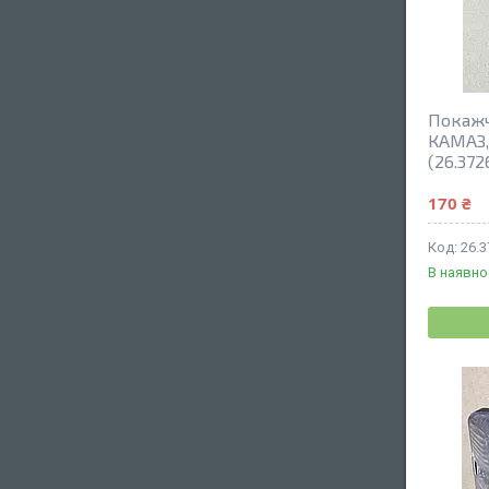
Покажч
КАМАЗ, 
(26.3726
170 ₴
26.
В наявно