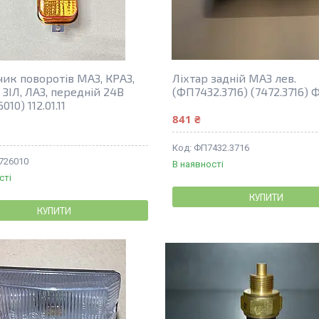
ик поворотів МАЗ, КРАЗ,
Ліхтар задній МАЗ лев.
ЗІЛ, ЛАЗ, передній 24В
(ФП7432.3716) (7472.3716) 
010) 112.01.11
841 ₴
ФП7432.3716
3726010
В наявності
сті
КУПИТИ
КУПИТИ