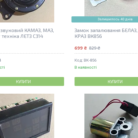
Залишилось 40 днів
 звуковий КАМАЗ, МАЗ,
Замок запалювання БЕЛАЗ,
г техніка ЛЕТЗ С314
КРАЗ ВК856
699 ₴
829 ₴
4
BК-856
сті
В наявності
КУПИТИ
КУПИТИ