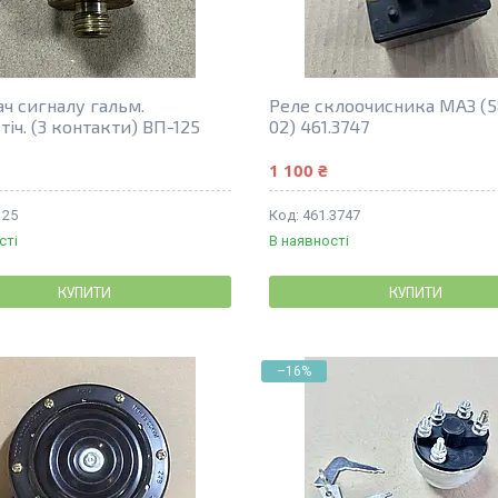
ч сигналу гальм.
Реле склоочисника МАЗ (5
іч. (3 контакти) ВП-125
02) 461.3747
1 100 ₴
125
461.3747
сті
В наявності
КУПИТИ
КУПИТИ
–16%