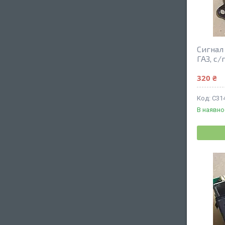
Сигнал
ГАЗ, с/
320 ₴
C31
В наявно