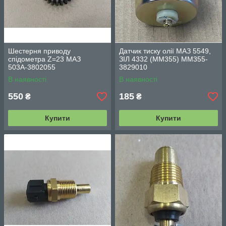
Шестерня приводу
Датчик тиску олії МАЗ 5549,
спідометра Z=23 МАЗ
ЗІЛ 4332 (ММ355) ММ355-
503А-3802055
3829010
В наявності
В наявності
550
185
₴
₴
Купити
Купити