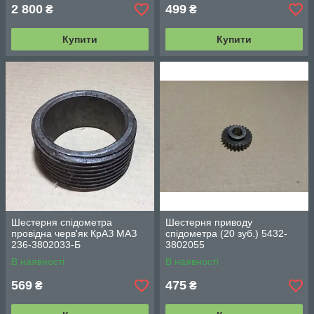
2 800
499
₴
₴
Купити
Купити
Шестерня спідометра
Шестерня приводу
провідна черв'як КрАЗ МАЗ
спідометра (20 зуб.) 5432-
236-3802033-Б
3802055
В наявності
В наявності
569
475
₴
₴