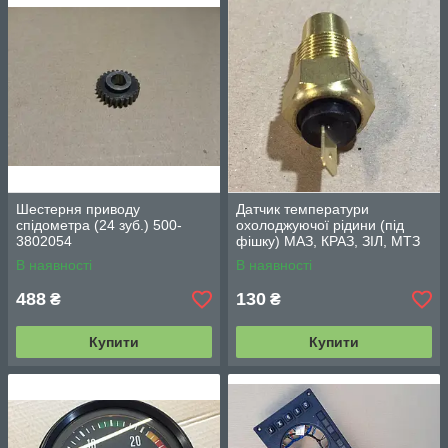
Шестерня приводу
Датчик температури
спідометра (24 зуб.) 500-
охолоджуючої рідини (під
3802054
фішку) МАЗ, КРАЗ, ЗІЛ, МТЗ
ТМ100А
В наявності
В наявності
488
130
₴
₴
Купити
Купити