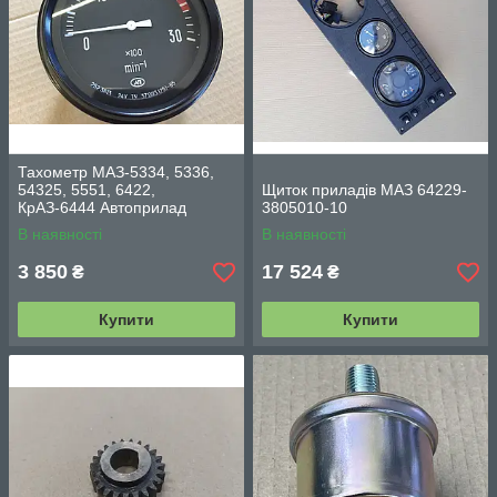
Тахометр МАЗ-5334, 5336,
54325, 5551, 6422,
Щиток приладів МАЗ 64229-
КрАЗ-6444 Автоприлад
3805010-10
2531.3813
В наявності
В наявності
3 850
17 524
₴
₴
Купити
Купити