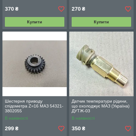
370
270
₴
₴
Купити
Купити
Шестерня приводу
Датчик температури рідини,
спідометра Z=16 МАЗ 54321-
що охолоджує МАЗ (Україна)
3802055
ДУТЖ-03
В наявності
В наявності
299
350
₴
₴