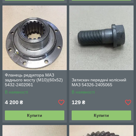
Фланець редуктора МАЗ
заднього мосту (М10)(60х52)
Затискач передачі колісний
5432-2402061
МАЗ 54326-2405065
В наявності
В наявності
4 200
129
₴
₴
Купити
Купити