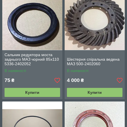
Сальник редуктора моста
заднього МАЗ чорний 85х110
Шестерня спіральна ведена
5336-2402052
МАЗ 500-2402060
В наявності
В наявності
75
4 000
₴
₴
Купити
Купити