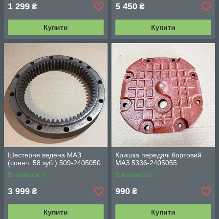
1 299
5 450
₴
₴
Купити
Купити
Шестерня ведена МАЗ
Кришка передачі бортовий
(соняч. 58 зуб.) 509-2405050
МАЗ 5336-2405055
В наявності
В наявності
3 999
990
₴
₴
Купити
Купити