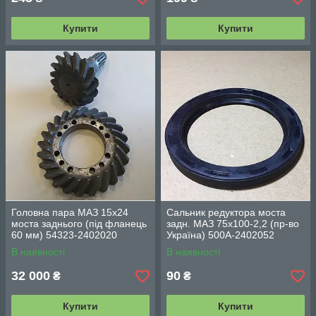
Купити
Купити
Головна пара МАЗ 15x24
Сальник редуктора моста
моста заднього (під фланець
задн. МАЗ 75х100-2,2 (пр-во
60 мм) 54323-2402020
Україна) 500А-2402052
В наявності
В наявності
32 000
90
₴
₴
Купити
Купити