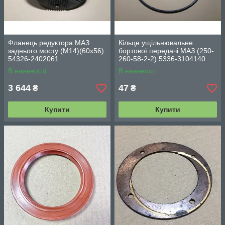
Фланець редуктора МАЗ
Кільце ущільнювальне
заднього мосту (М14)(60х56)
бортової передачі МАЗ (250-
54326-2402061
260-58-2-2) 5336-3104140
В наявності
В наявності
3 644
47
₴
₴
Купити
Купити