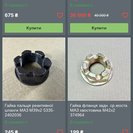
В наявності
В наявності
675
38 000
₴
₴
40 000 ₴
Купити
Купити
Гайка пальця реактивної
Гайка фланця задн. ср.моста
штанги МАЗ М39х2 5335-
МАЗ хвостовика М42х2
2402036
374964
В наявності
В наявності
245
199
₴
₴