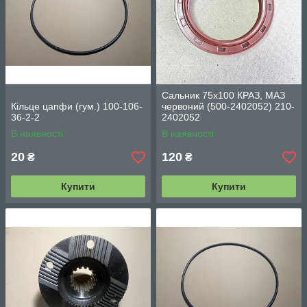
Сальник 75х100 КРАЗ, МАЗ
Кільце цапфи (гум.) 100-106-
червоний (500-2402052) 210-
36-2-2
2402052
В наявності
В наявності
20
120
₴
₴
Купити
Купити