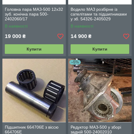
Головна пара МАЗ-500 12x32
Водило МАЗ розбірне із
зуб. конічна пара 500-
сателітами та підшипниками
2402060/17
у зб. 54326-2405029
В наявності
В наявності
19 000
14 900
₴
₴
Купити
Купити
–5%
Підшипник 664706Е з віссю
Редуктор МАЗ-500 у зборі
664706Е
задній 500-24002010