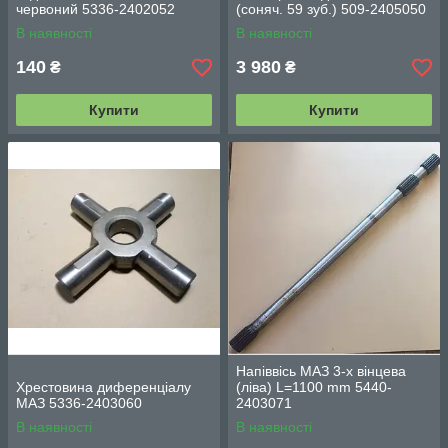
червоний 5336-2402052
(соняч. 59 зуб.) 509-2405050
В наявності
В наявності
140
3 980
₴
₴
Купити
Купити
Напіввісь МАЗ 3-х вінцева
Хрестовина диференціалу
(ліва) L=1100 mm 5440-
МАЗ 5336-2403060
2403071
В наявності
В наявності