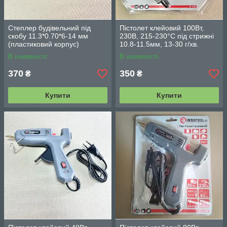
Степлер будівельний під
Пістолет клейовий 100Вт,
скобу 11.3*0.70*6-14 мм
230В, 215-230°C під стрижні
(пластиковий корпус)
10.8-11.5мм, 13-30 г/хв.
INTERTOOL RT-0120
INTERTOOL RT-1106
В наявності
В наявності
370
350
₴
₴
Купити
Купити