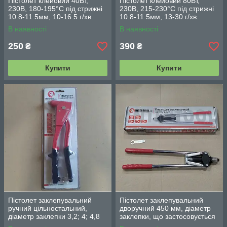
Пістолет клейовий 40Вт,
Пістолет клейовий 80Вт,
230В, 180-195°C під стрижні
230В, 215-230°C під стрижні
10.8-11.5мм, 10-16.5 г/хв.
10.8-11.5мм, 13-30 г/хв.
INTERTOOL RT-1102
INTERTOOL RT-1104
В наявності
В наявності
250
390
₴
₴
Купити
Купити
Пістолет заклепувальний
Пістолет заклепувальний
ручний цільностальний,
дворучний 450 мм, діаметр
діаметр заклепки 3,2; 4; 4,8
заклепки, що застосовується
мм INTERTOOL RT-0010
3.2; 4; 4.8 мм INTERTOOL