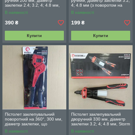
ручний 200 мм, діаметр
ручний, діаметр заклепки 3.2;
заклепки 2.4; 3.2; 4; 4.8 мм,
4; 4.8 мм (з поворотом на
Storm INTERTOOL RT-0015
90°) INTERTOOL RT-0002
В наявності
В наявності
390
199
₴
₴
Купити
Купити
Пістолет заклепувальний
Пістолет заклепувальний
поворотний на 360°, 300 мм,
дворучний 330 мм, діаметр
діаметр заклепки, що
заклепки 3.2; 4; 4.8 мм, Storm
застосовується 2.4; 3.2; 4; 4.8
INTERTOOL RT-0017
В наявності
В наявності
мм, RT-0016