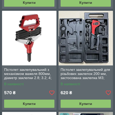
Купити
Купити
Пістолет заклепувальний з
Пістолет заклепувальний для
механізмом важеля 800мм,
різьбових заклепок 200 мм,
діаметр заклепки 2.8; 3.2; 4;
застосована заклепка M3;
4.8 мм INTERTOOL RT-0007
M4; M5; M6, INTERTOOL RT-
В наявності
В наявності
0019
570
620
₴
₴
Купити
Купити
–9%