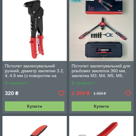
Пістолет заклепувальний
Пістолет заклепувальний для
ручний, діаметр заклепки 3.2;
різьбових заклепок 360 мм,
4; 4.8 мм (з поворотом на
заклепка M3; M4; M5; M6;
360°) INTERTOOL RT-0009
M8; M10. INTERTOOL RT-
В наявності
В наявності
0020
320
1 200
₴
₴
1 320 ₴
Купити
Купити