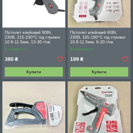
Пістолет клейовий 90Вт,
Пістолет клейовий 60Вт,
230В, 215-230°C під стрижні
230В, 165-180°C під стрижні
10.8-11.5мм, 13-30 г/хв.
10.8-11.5мм, 8-20 г/хв.
INTERTOOL RT-1105
INTERTOOL RT-1103
В наявності
В наявності
380
199
₴
₴
Купити
Купити