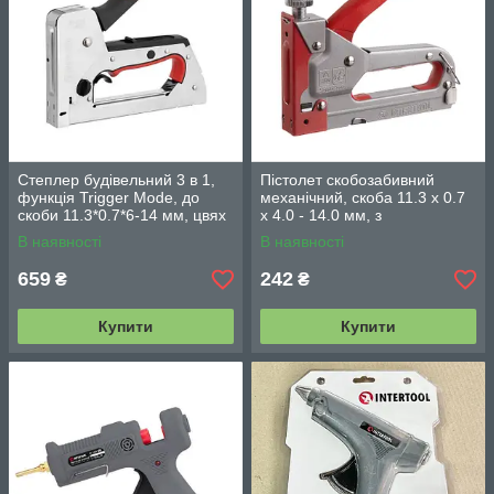
Степлер будівельний 3 в 1,
Пістолет скобозабивний
функція Trigger Mode, до
механічний, скоба 11.3 x 0.7
скоби 11.3*0.7*6-14 мм, цвях
x 4.0 - 14.0 мм, з
14мм, шпилька 14мм
прогумованою рукояткою RT-
В наявності
В наявності
0102
659
242
₴
₴
Купити
Купити