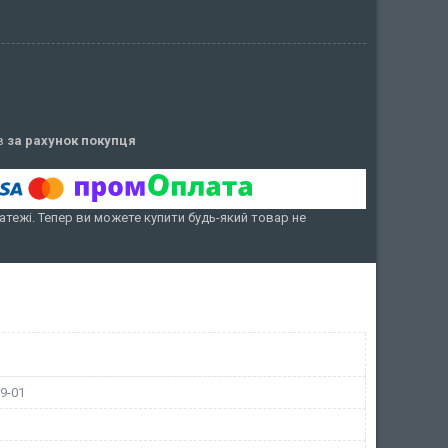
ів
за рахунок покупця
атежі. Тепер ви можете купити будь-який товар не
9-01