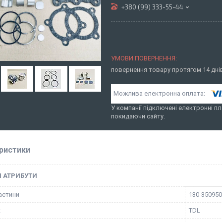
+380 (99) 333-55-44
повернення товару протягом 14 дн
У компанії підключені електронні пл
покидаючи сайту.
ристики
І АТРИБУТИ
астини
130-350950
к
TDL