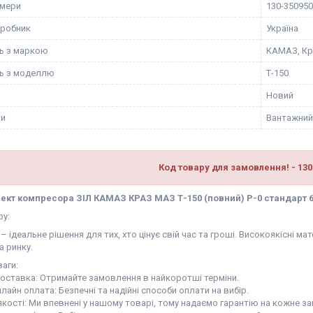
омери
130-350950
иробник
Україна
ть з маркою
КАМАЗ, Кр
ть з моделлю
Т-150
Новий
ки
Вантажний
Код товару для замовлення! - 130
кт компресора ЗІЛ КАМАЗ КРАЗ МАЗ Т-150 (повний) Р-0 стандарт 60
ру:
– ідеальне рішення для тих, хто цінує свій час та гроші. Високоякісні 
а ринку.
аги:
доставка: Отримайте замовлення в найкоротші терміни.
нлайн оплата: Безпечні та надійні способи оплати на вибір.
 якості: Ми впевнені у нашому товарі, тому надаємо гарантію на кожне з