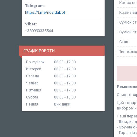
Кросс-н
Країна в
https://t.me/novidabot
Сумісніс
+380993335544
Сумісніс
Стан
ГРАФІК РОБОТИ
Тип техні
Понеділок
08:00
17:00
Вівторок
08:00
17:00
Середа
08:00
17:00
Четвер
08:00
17:00
Ремкомпле
Пʼятниця
08:00
17:00
Опис това
Субота
08:00
15:00
Цей товар 
Неділя
Вихідний
вибором н
Наші перев
- Швидка 
- Зручна о
- Гарантія