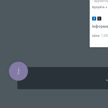
- Зручніст
Купуйте з
Інформа
Ціна:
1 250
КНОПКА
ЗВ'ЯЗКУ