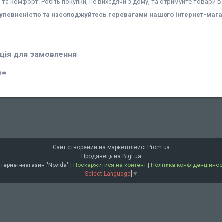
ь та комфорт: Робіть покупки, не виходячи з дому, та отримуйте товари в
 упевненістю та насолоджуйтесь перевагами нашого інтернет-мага
ція для замовлення
 ₴
Сайт створений на маркетплейсі
Prom.ua
Продавець на Bigl.ua
Інтернет-магазин "Novida" |
Поскаржитися на контент
|
Політика конфіденційнос
Select Language
▼