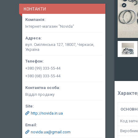
КОНТАКТИ
Інтернет-магазин "Novida"
вул. Смілянська 127, 18007, Черкаси,
Україна
+380 (99) 333-55-44
+380 (68) 333-55-44
Характе
Відділ продажу
ОСНОВН
http://novida.in.ua
Код запч
Виробни
novida.ua@gmail.com