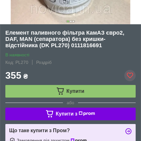
Елемент паливного фільтра КамАЗ євро2,
DAF, MAN (сепаратора) без кришки-
відстійника (DK PL270) 0111816691
В наявності
Код: PL270
Роздріб
355
₴
Купити
або
Купити з
Що таке купити з Пром?
Замовлення під захистом