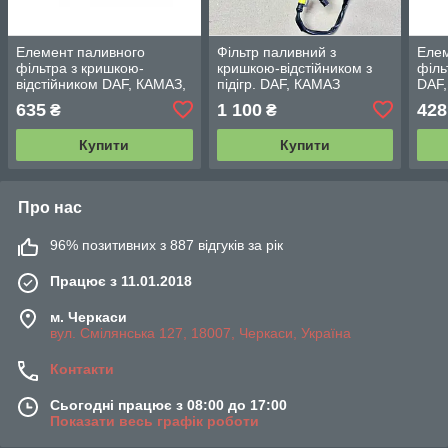
Елемент паливного
Фільтр паливний з
Елем
фільтра з кришкою-
кришкою-відстійником з
філь
відстійником DAF, КАМАЗ,
підігр. DAF, КАМАЗ
DAF,
МАЗ PL-420 (TIGEAR.EU
ЄВРО-2 (RIDER) (RD270S)
UNI
635
1 100
428
₴
₴
01.1004.1608) PL420X
44111039346
Купити
Купити
Про нас
96% позитивних з 887 відгуків за рік
Працює з 11.01.2018
м. Черкаси
вул. Смілянська 127, 18007, Черкаси, Україна
Контакти
Сьогодні працює з 08:00 до 17:00
Показати весь графік роботи