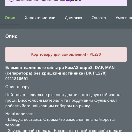
Опис
Характеристики
Доставка
Оплата
Умови п
Опис
Код товару для замовлення! - PL270
Елемент паливного фільтра КамАЗ євро2, DAF, MAN
(сепаратора) без кришки-відстійника (DK PL270)
0111816691
Опис товару:
Цей товар – ідеальне рішення для тих, хто цінує свій час та
гроші. Високоякісні матеріали та продуманий функціонал
роблять його найкращим вибором на ринку.
Наші переваги:
- Швидка доставка: Отримайте замовлення в найкоротші
терміни.
- Зручна онлайн оплата: Безпечні та надійні способи оплати