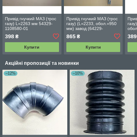
Привід гнучкий МАЗ (трос
Привід гнучкий МАЗ (трос
Прив
газу) L=2263 мм 54329-
газу) (L=2233, обол.=950
газу
1108580-01
мм) завод (64229-
обол
1108580) 64229-1108580-
110
398
865
389
₴
₴
01
Купити
Купити
Акційні пропозиції та новинки
–12%
–10%