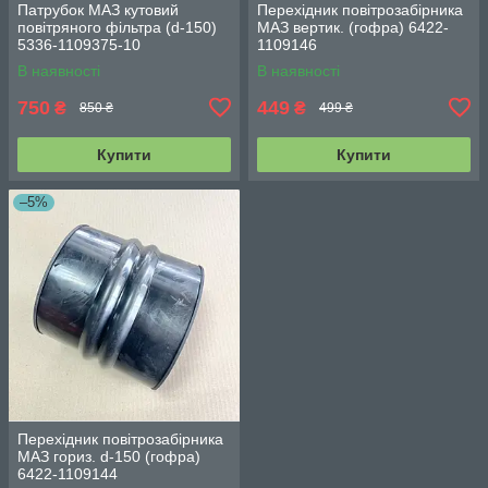
Патрубок МАЗ кутовий
Перехідник повітрозабірника
повітряного фільтра (d-150)
МАЗ вертик. (гофра) 6422-
5336-1109375-10
1109146
В наявності
В наявності
750
449
₴
₴
850 ₴
499 ₴
Купити
Купити
–5%
Перехідник повітрозабірника
МАЗ гориз. d-150 (гофра)
6422-1109144