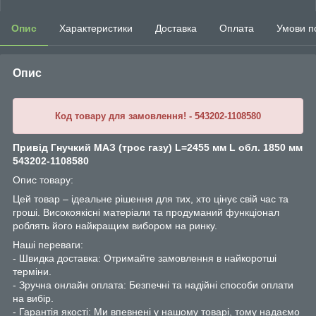
Опис
Характеристики
Доставка
Оплата
Умови п
Опис
Код товару для замовлення! - 543202-1108580
Привід Гнучкий МАЗ (трос газу) L=2455 мм L обл. 1850 мм
543202-1108580
Опис товару:
Цей товар – ідеальне рішення для тих, хто цінує свій час та
гроші. Високоякісні матеріали та продуманий функціонал
роблять його найкращим вибором на ринку.
Наші переваги:
- Швидка доставка: Отримайте замовлення в найкоротші
терміни.
- Зручна онлайн оплата: Безпечні та надійні способи оплати
на вибір.
- Гарантія якості: Ми впевнені у нашому товарі, тому надаємо