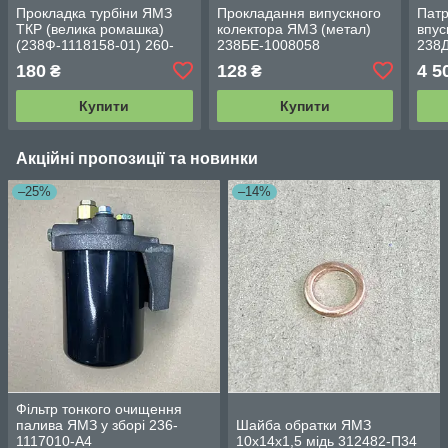
Прокладка турбіни ЯМЗ
Прокладання випускного
Патр
ТКР (велика ромашка)
колектора ЯМЗ (метал)
впус
(238Ф-1118158-01) 260-
238БЕ-1008058
238Д
1203020
238
180
128
4 5
₴
₴
Купити
Купити
Акційні пропозиції та новинки
–25%
–14%
Фільтр тонкого очищення
палива ЯМЗ у зборі 236-
Шайба обратки ЯМЗ
1117010-А4
10х14х1,5 мідь 312482-П34