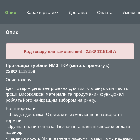
Опис
Характеристики
Доставка
Оплата
Умови п
Опис
Код товару для замовлення! - 238Ф-1118158-A
Прокладка турбіни ЯМЗ ТКР (метал. прямокут.)
238Ф-1118158
Опис товару:
Цей товар – ідеальне рішення для тих, хто цінує свій час та
гроші. Високоякісні матеріали та продуманий функціонал
роблять його найкращим вибором на ринку.
Наші переваги:
- Швидка доставка: Отримайте замовлення в найкоротші
терміни.
- Зручна онлайн оплата: Безпечні та надійні способи оплати
на вибір.
- Гарантія якості: Ми впевнені у нашому товарі, тому надаємо