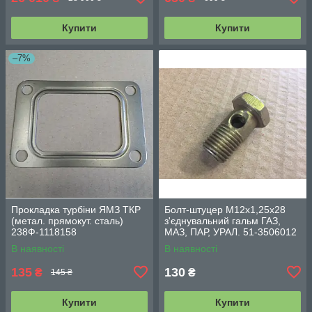
Купити
Купити
–7%
Прокладка турбіни ЯМЗ ТКР
Болт-штуцер М12х1,25х28
(метал. прямокут. сталь)
з'єднувальний гальм ГАЗ,
238Ф-1118158
МАЗ, ПАР, УРАЛ. 51-3506012
В наявності
В наявності
135
130
₴
₴
145 ₴
Купити
Купити