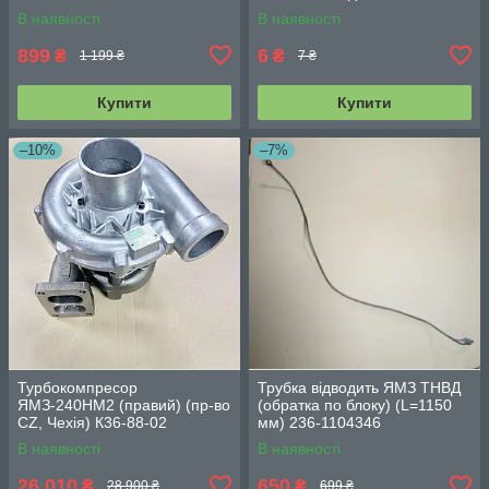
В наявності
В наявності
899
6
₴
₴
1 199 ₴
7 ₴
Купити
Купити
–10%
–7%
Турбокомпресор
Трубка відводить ЯМЗ ТНВД
ЯМЗ-240НМ2 (правий) (пр-во
(обратка по блоку) (L=1150
CZ, Чехія) К36-88-02
мм) 236-1104346
В наявності
В наявності
26 010
650
₴
₴
28 900 ₴
699 ₴