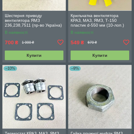
Шестерня приводу
Крильчатка вентилятора
вентилятора ЯМЗ
КРАЗ, МАЗ, ЯМЗ, Т-150
236,238,7511 (пр-во Україна)
пластик d-550 мм (10-лоп.)
236-1308104
238-1308012
В наявності
В наявності
700
549
₴
₴
1 000 ₴
670 ₴
Купити
Купити
–10%
–9%
Термостат КРАЗ, МАЗ, ЯМЗ
Гайка пружної муфти ЯМЗ