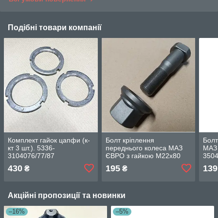
Подібні товари компанії
Комплект гайок цапфи (к-
Болт кріплення
Болт
кт 3 шт.). 5336-
переднього колеса МАЗ
МАЗ 
3104076/77/87
ЄВРО з гайкою М22х80
350
(тефлон) 54321-3104051
430
195
139
₴
₴
Акційні пропозиції та новинки
–16%
–5%