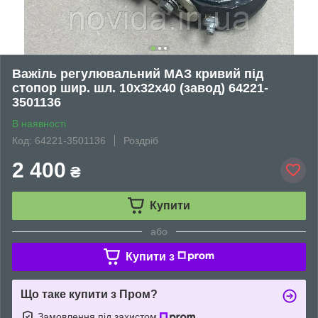
Важіль регулювальний МАЗ кривий під
стопор шир. шл. 10х32х40 (завод) 64221-
3501136
В наявності
Код: 64221-3501136
Роздріб
2 400
₴
Купити
або
Купити з
Що таке купити з Пром?
Замовлення під захистом