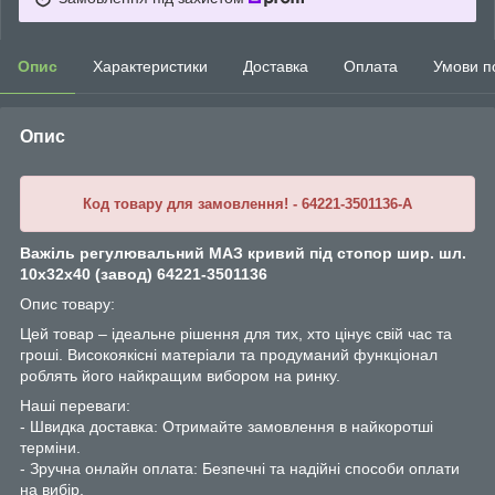
Опис
Характеристики
Доставка
Оплата
Умови п
Опис
Код товару для замовлення! - 64221-3501136-A
Важіль регулювальний МАЗ кривий під стопор шир. шл.
10х32х40 (завод) 64221-3501136
Опис товару:
Цей товар – ідеальне рішення для тих, хто цінує свій час та
гроші. Високоякісні матеріали та продуманий функціонал
роблять його найкращим вибором на ринку.
Наші переваги:
- Швидка доставка: Отримайте замовлення в найкоротші
терміни.
- Зручна онлайн оплата: Безпечні та надійні способи оплати
на вибір.