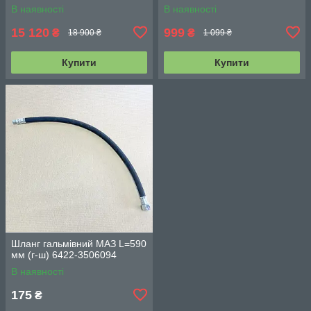
3509012-10
18.3519110
В наявності
В наявності
15 120
999
₴
₴
18 900 ₴
1 099 ₴
Купити
Купити
Шланг гальмівний МАЗ L=590
мм (г-ш) 6422-3506094
В наявності
175
₴