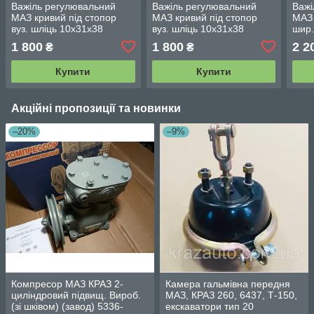
Важіль регулювальний
Важіль регулювальний
Важі
МАЗ кривий під стопор
МАЗ кривий під стопор
МАЗ 
вуз. шліць 10х31х38
вуз. шліць 10х31х38
шир.
64221-3501135
64221-3501136
642
1 800
1 800
2 2
₴
₴
Купити
Купити
Акційні пропозиції та новинки
–20%
–9%
Компресор МАЗ КРАЗ 2-
Камера гальмівна передня
циліндровий підвищ. Вироб.
МАЗ, КРАЗ 260, 6437, Т-150,
(зі шківом) (завод) 5336-
екскаватори тип 20