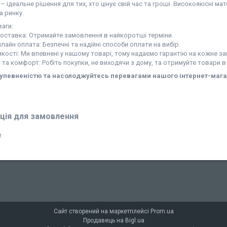
– ідеальне рішення для тих, хто цінує свій час та гроші. Високоякісні 
а ринку.
аги:
доставка: Отримайте замовлення в найкоротші терміни.
нлайн оплата: Безпечні та надійні способи оплати на вибір.
 якості: Ми впевнені у нашому товарі, тому надаємо гарантію на кожне з
ь та комфорт: Робіть покупки, не виходячи з дому, та отримуйте товари в
 упевненістю та насолоджуйтесь перевагами нашого інтернет-мага
ція для замовлення
₴
Сайт створений на маркетплейсі
Prom.ua
Продавець на Bigl.ua