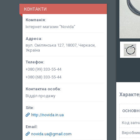
КОНТАКТИ
Інтернет-магазин "Novida"
вул. Смілянська 127, 18007, Черкаси,
Україна
+380 (99) 333-55-44
+380 (68) 333-55-44
Характе
Відділ продажу
ОСНОВН
http://novida.in.ua
Код запч
Виробни
novida.ua@gmail.com