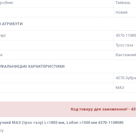
иробник
Тайвань
Новий
І АТРИБУТИ
ері
4370-1108
Трос газа
ки
Вантажний
УВАЛЬНИЦЬКІ ХАРАКТЕРИСТИКИ
4370-Зубр
МАЗ
Код товару для замовлення! - 43
учкий МАЗ (трос газу) L=1855 мм, Lобол.=1500 мм 4370-1108580
ру: