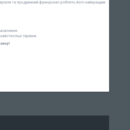
матеріали та продуманий функціонал роблять його найкращим
амовлення.
 найстисліші терміни.
зину!