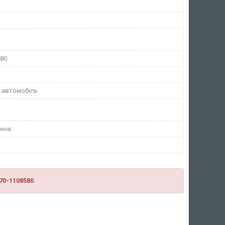
580
 автомобіль
енок
70-1108580