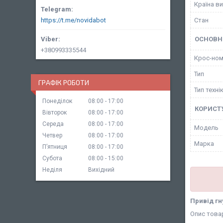
Країна в
Стан
https://t.me/novidabot
ОСНОВН
+380993335544
Крос-ном
Тип
ГРАФІК РОБОТИ
Тип техні
Понеділок
08:00
17:00
КОРИСТ
Вівторок
08:00
17:00
Середа
08:00
17:00
Мoдель
Четвер
08:00
17:00
Марка
Пʼятниця
08:00
17:00
Субота
08:00
15:00
Неділя
Вихідний
Привід гн
Опис това