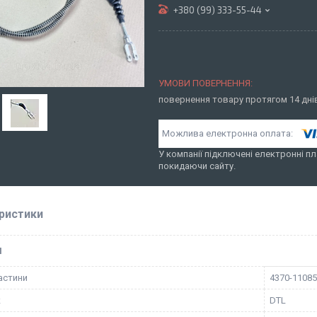
+380 (99) 333-55-44
повернення товару протягом 14 дн
У компанії підключені електронні пл
покидаючи сайту.
ристики
І
астини
4370-1108
к
DTL