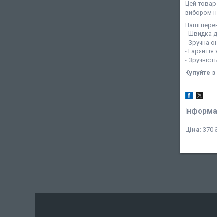
Цей товар 
вибором н
Наші перев
- Швидка 
- Зручна о
- Гарантія
- Зручніст
Купуйте з
Інформа
Ціна:
370 