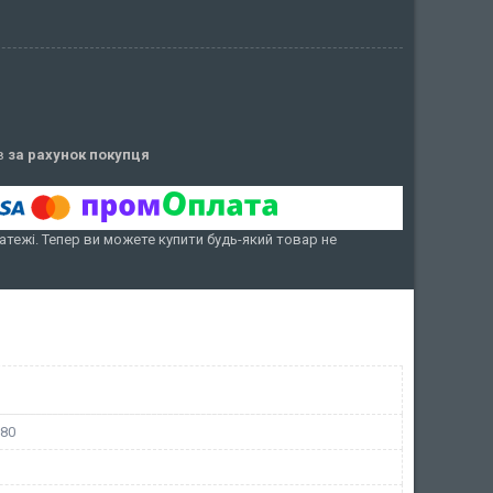
ів
за рахунок покупця
атежі. Тепер ви можете купити будь-який товар не
580