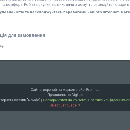
ь та комфорт: Робіть покупки, не виходячи з дому, та отримуйте товари в
 упевненістю та насолоджуйтесь перевагами нашого інтернет-мага
ція для замовлення
 ₴
Сайт створений на маркетплейсі
Prom.ua
Продавець на Bigl.ua
Інтернет-магазин "Novida" |
Поскаржитися на контент
|
Політика конфіденційнос
Select Language
▼