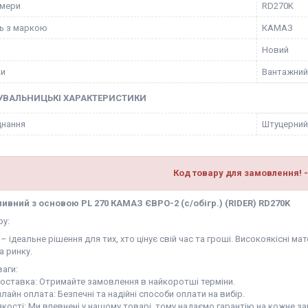
омери
RD270K
ть з маркою
КАМАЗ
Новий
ки
Вантажний
УВАЛЬНИЦЬКІ ХАРАКТЕРИСТИКИ
днання
Штуцерний
Код товару для замовлення! -
ливний з основою PL 270 КАМАЗ ЄВРО-2 (c/обігр.) (RIDER) RD270K
ру:
– ідеальне рішення для тих, хто цінує свій час та гроші. Високоякісні 
а ринку.
аги:
доставка: Отримайте замовлення в найкоротші терміни.
нлайн оплата: Безпечні та надійні способи оплати на вибір.
 якості: Ми впевнені у нашому товарі, тому надаємо гарантію на кожне з