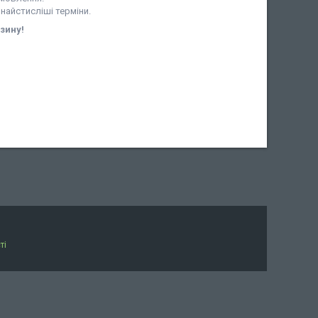
 найстисліші терміни.
зину!
ті