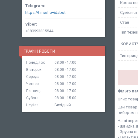
Кросс-н
Сумісніс
https://t.me/novidabot
Стан
+380993335544
Тип техні
КОРИСТ
ГРАФІК РОБОТИ
Тип приє
Понеділок
08:00
17:00
Вівторок
08:00
17:00
Середа
08:00
17:00
Четвер
08:00
17:00
Фільтр па
Пʼятниця
08:00
17:00
Субота
08:00
15:00
Опис това
Неділя
Вихідний
Цей товар 
вибором н
Наші перев
- Швидка 
- Зручна о
- Гарантія