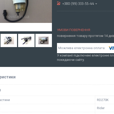
+380 (99) 333-55-44
повернення товару протягом 14 дн
У компанії підключені електронні пл
покидаючи сайту.
ристики
І
астини
RD270K
к
Rider