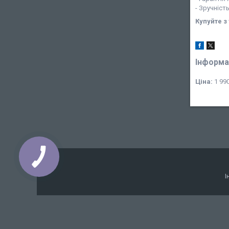
- Зручніст
Купуйте з
Інформа
Ціна:
1 990