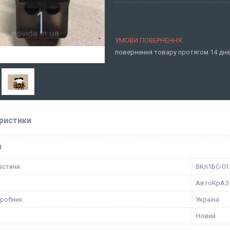
повернення товару протягом 14 дн
ристики
І
астини
BКл1БС-01
к
АвтоКрАЗ
иробник
Україна
Новий