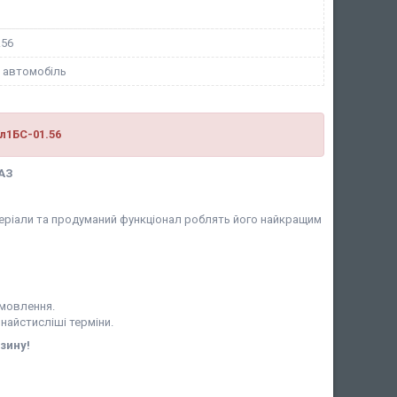
.56
 автомобіль
л1БС-01.56
РАЗ
матеріали та продуманий функціонал роблять його найкращим
амовлення.
 найстисліші терміни.
зину!