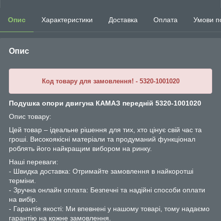
Опис
Характеристики
Доставка
Оплата
Умови п
Опис
Код товару для замовлення! - 5320-1001020
Подушка опори двигуна КАМАЗ передній 5320-1001020
Опис товару:
Цей товар – ідеальне рішення для тих, хто цінує свій час та
гроші. Високоякісні матеріали та продуманий функціонал
роблять його найкращим вибором на ринку.
Наші переваги:
- Швидка доставка: Отримайте замовлення в найкоротші
терміни.
- Зручна онлайн оплата: Безпечні та надійні способи оплати
на вибір.
- Гарантія якості: Ми впевнені у нашому товарі, тому надаємо
гарантію на кожне замовлення.