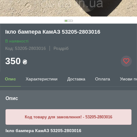
Ікло бампера КамАЗ 53205-2803016
В наявності
Код: 53205-2803016
Роздріб
350
₴
Опис
Характеристики
Доставка
Оплата
Умови п
Опис
Код товару для замовлення! - 53205-2803016
Ікло бампера КамАЗ 53205-2803016