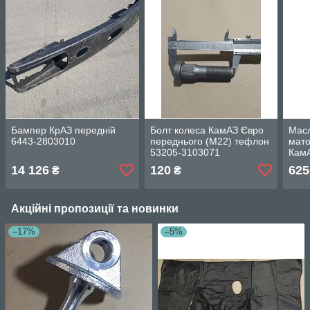
Бампер КрАЗ передній
Болт колеса КамАЗ Євро
Мас
6443-2803010
переднього (М22) тефлон
мато
53205-3103071
КамА
350
14 126
120
625
₴
₴
Акційні пропозиції та новинки
–17%
–5%