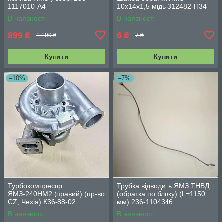
1117010-А4
10х14х1,5 мідь 312482-П34
В наявності
В наявності
899
6
₴
₴
1 199 ₴
7 ₴
Купити
Купити
–10%
–7%
Турбокомпресор
Трубка відводить ЯМЗ ТНВД
ЯМЗ-240НМ2 (правий) (пр-во
(обратка по блоку) (L=1150
CZ, Чехія) К36-88-02
мм) 236-1104346
В наявності
В наявності