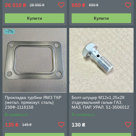
26 010
650
₴
₴
28 900 ₴
699 ₴
Купити
Купити
–7%
Прокладка турбіни ЯМЗ ТКР
Болт-штуцер М12х1,25х28
(метал. прямокут. сталь)
з'єднувальний гальм ГАЗ,
238Ф-1118158
МАЗ, ПАР, УРАЛ. 51-3506012
В наявності
В наявності
135
130
₴
₴
145 ₴