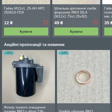
Гайка М12х1, 25-6Н АРС
Шпилька кріплення скоби
Гайк
250615-П29
форсунки ЯМЗ SILA
голо
(М12х1.75х1.25х92)
мм, 
310438-П2
12
49
35
₴
₴
Купити
Купити
Акційні пропозиції та новинки
–25%
–14%
Фільтр тонкого очищення
палива ЯМЗ у зборі 236-
Шайба обратки ЯМЗ