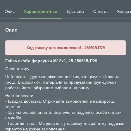
Опис
Характеристики
Доставка
Оплата
Умови 
Опис
Код товару для замовлення! - 250515-П29
Гайка скоби форсунки М12х1, 25 250515-П29
Опис товару:
Цей товар – ідеальне рішення для тих, хто цінує свій час та
гроші. Високоякісні матеріали та продуманий функціонал
роблять його найкращим вибором на ринку.
Наші переваги:
- Швидка доставка: Отримайте замовлення в найкоротші
терміни.
- Зручна онлайн оплата: Безпечні та надійні способи оплати
на вибір.
- Гарантія якості: Ми впевнені у нашому товарі, тому надаємо
гарантію на кожне замовлення.