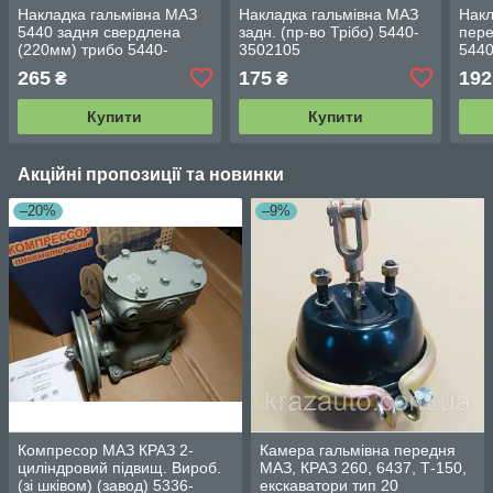
Накладка гальмівна МАЗ
Накладка гальмівна МАЗ
Накл
5440 задня свердлена
задн. (пр-во Трібо) 5440-
пере
(220мм) трибо 5440-
3502105
5440
3502105
265
175
192
₴
₴
Купити
Купити
Акційні пропозиції та новинки
–20%
–9%
Компресор МАЗ КРАЗ 2-
Камера гальмівна передня
циліндровий підвищ. Вироб.
МАЗ, КРАЗ 260, 6437, Т-150,
(зі шківом) (завод) 5336-
екскаватори тип 20