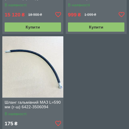
3509012-10
18.3519110
В наявності
В наявності
15 120
999
₴
₴
18 900 ₴
1 099 ₴
Купити
Купити
Шланг гальмівний МАЗ L=590
мм (г-ш) 6422-3506094
В наявності
175
₴