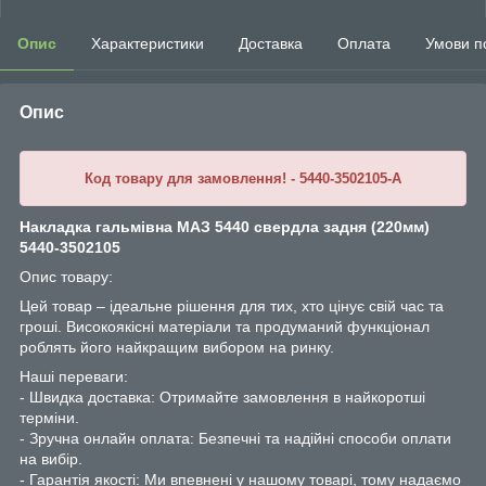
Опис
Характеристики
Доставка
Оплата
Умови п
Опис
Код товару для замовлення! - 5440-3502105-A
Накладка гальмівна МАЗ 5440 свердла задня (220мм)
5440-3502105
Опис товару:
Цей товар – ідеальне рішення для тих, хто цінує свій час та
гроші. Високоякісні матеріали та продуманий функціонал
роблять його найкращим вибором на ринку.
Наші переваги:
- Швидка доставка: Отримайте замовлення в найкоротші
терміни.
- Зручна онлайн оплата: Безпечні та надійні способи оплати
на вибір.
- Гарантія якості: Ми впевнені у нашому товарі, тому надаємо