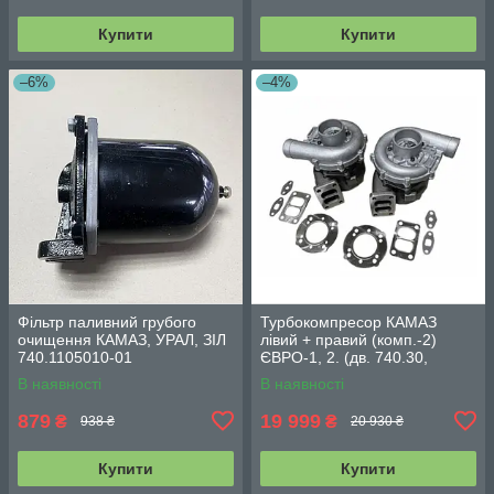
Купити
Купити
–6%
–4%
Фільтр паливний грубого
Турбокомпресор КАМАЗ
очищення КАМАЗ, УРАЛ, ЗІЛ
лівий + правий (комп.-2)
740.1105010-01
ЄВРО-1, 2. (дв. 740.30,
740.31, 740.50, 740.51) К27-
В наявності
В наявності
145-02/01
879
19 999
₴
₴
938 ₴
20 930 ₴
Купити
Купити