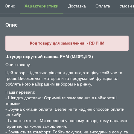
Опис
Характеристики
Доставка
Оплата
Умови 
Опис
Код товару для замовлення! - RD PНМ
Штуцер вкрутний насоса РНМ (М20*1,5*8)
Опис товару:
Цей товар – ідеальне рішення для тих, хто цінує свій час та
гроші. Високоякісні матеріали та продуманий функціонал
роблять його найкращим вибором на ринку.
Наші переваги:
- Швидка доставка: Отримайте замовлення в найкоротші
терміни.
- Зручна онлайн оплата: Безпечні та надійні способи оплати
на вибір.
- Гарантія якості: Ми впевнені у нашому товарі, тому надаємо
гарантію на кожне замовлення.
- Зручність та комфорт: Робіть покупки, не виходячи з дому, та