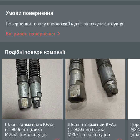
Умови повернення
Повернення товару впродовж 14 днів за рахунок покупця
Всі умови повернення
Подібні товари компанії
Шланг гальмівний КРАЗ
Шланг гальмівний КРАЗ
Пере
(L=900mm) (гайка
(L=900mm) (гайка
М22
М20х1,5 мал.штуцер
М20х1,5 бол.штуцер
(яли
К1/4"). 255Б-3125060
К3/8")17,5. 255Б-3506060-