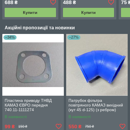
688
488
75
₴
₴
07
Купити
Купити
Акційні пропозиції та новинки
–34%
–27%
Пластина приводу ТНВД
Патрубок фільтра
КАМАЗ ЄВРО передня
повітряного КАМАЗ вихідний
740.11-1111274
(кут 45 d-125) (з ребром)
силікон 5320-1109445
В наявності
В наявності
99
550
₴
₴
150 ₴
750 ₴