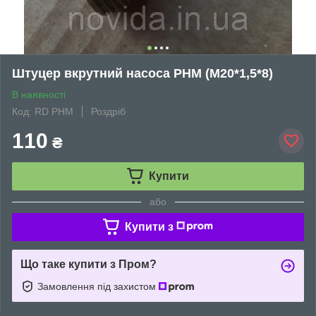
Штуцер вкрутний насоса РНМ (М20*1,5*8)
В наявності
Код: RD PНМ
Роздріб
110
₴
Купити
або
Купити з
Що таке купити з Пром?
Замовлення під захистом