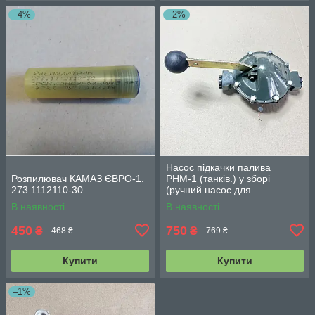
–4%
–2%
Насос підкачки палива
Розпилювач КАМАЗ ЄВРО-1.
РНМ-1 (танків.) у зборі
273.1112110-30
(ручний насос для
перекачування) 740-1100000
В наявності
В наявності
450
750
₴
₴
468 ₴
769 ₴
Купити
Купити
–1%