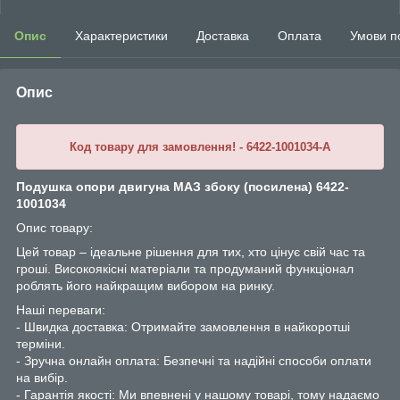
Опис
Характеристики
Доставка
Оплата
Умови п
Опис
Код товару для замовлення! - 6422-1001034-A
Подушка опори двигуна МАЗ збоку (посилена) 6422-
1001034
Опис товару:
Цей товар – ідеальне рішення для тих, хто цінує свій час та
гроші. Високоякісні матеріали та продуманий функціонал
роблять його найкращим вибором на ринку.
Наші переваги:
- Швидка доставка: Отримайте замовлення в найкоротші
терміни.
- Зручна онлайн оплата: Безпечні та надійні способи оплати
на вибір.
- Гарантія якості: Ми впевнені у нашому товарі, тому надаємо