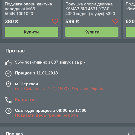
Подушка опори двигуна
Подушка опори двигуна
Поду
передньої МАЗ.
КАМАЗ,ЗІЛ 4331,УРАЛ
збок
504В-1001020
4320 задня (каучук) 5320-
1001051
380
599
620
₴
₴
Купити
Купити
Про нас
96% позитивних з 887 відгуків за рік
Працює з 11.01.2018
м. Черкаси
вул. Смілянська 127, 18007, Черкаси, Україна
Контакти
Сьогодні працює з 08:00 до 17:00
Показати весь графік роботи
Про нас