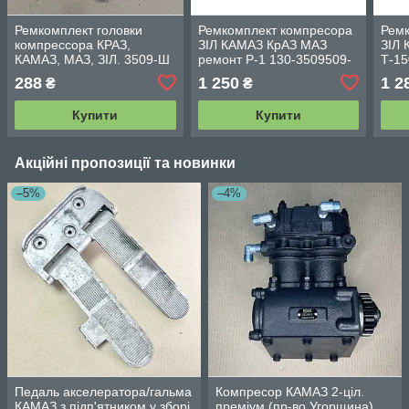
Ремкомплект головки
Ремкомплект компресора
Ремк
компрессора КРАЗ,
ЗІЛ КАМАЗ КрАЗ МАЗ
ЗІЛ
КАМАЗ, МАЗ, ЗІЛ. 3509-Ш
ремонт Р-1 130-3509509-
Т-15
01 5320-3509509-01
ПОР
288
1 250
1 2
₴
₴
01/5
Купити
Купити
Акційні пропозиції та новинки
–5%
–4%
Педаль акселератора/гальма
Компресор КАМАЗ 2-ціл.
КАМАЗ з підп'ятником у зборі
преміум (пр-во Угорщина)