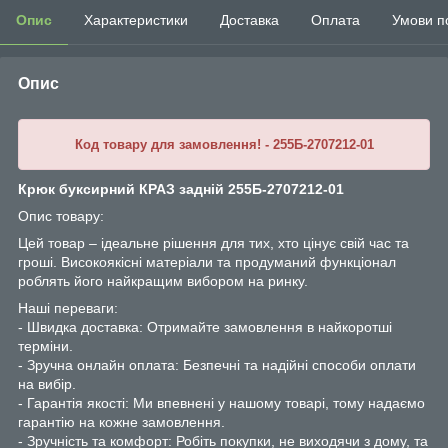
Опис
Характеристики
Доставка
Оплата
Умови п
Опис
Код товару для замовлення! - 255Б-2707212-01
Крюк буксирний КРАЗ задній 255Б-2707212-01
Опис товару:
Цей товар – ідеальне рішення для тих, хто цінує свій час та
гроші. Високоякісні матеріали та продуманий функціонал
роблять його найкращим вибором на ринку.
Наші переваги:
- Швидка доставка: Отримайте замовлення в найкоротші
терміни.
- Зручна онлайн оплата: Безпечні та надійні способи оплати
на вибір.
- Гарантія якості: Ми впевнені у нашому товарі, тому надаємо
гарантію на кожне замовлення.
- Зручність та комфорт: Робіть покупки, не виходячи з дому, та