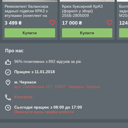
Ремкомлект балансира
Крюк буксирний КрАЗ
Болт
задньої підвіски КРАЗ з
(фаркоп у зборі)
задн
втулками (комплект на
255Б-2805009
М20х
машину 4 найменування
255Б
3 499
17 000
124
₴
₴
10 поз) 255Б-3104046-01
Купити
Купити
Про нас
96% позитивних з 892 відгуків за рік
Працює з 11.01.2018
м. Черкаси
вул. Смілянська 127, 18007, Черкаси, Україна
Контакти
Сьогодні працює з 08:00 до 17:00
Показати весь графік роботи