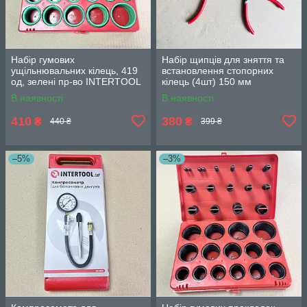
Набір гумових
Набір щипців для зняття та
ущільнювальних кілець, 419
встановлення стопорних
од, зелені пр-во INTERTOOL
кілець (4шт) 150 мм
AT-5419
INTERTOOL HT-7001
В наявності
В наявності
410
380
₴
₴
440 ₴
399 ₴
–5%
–3%