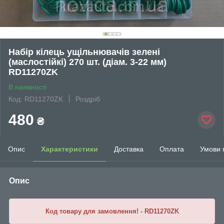
Набір кілець ущільнювачів зелені
(маслостійкі) 270 шт. (діам. 3-22 мм)
RD11270ZK
В наявності
Код: RD11270ZK
Роздріб
480
₴
Опис
Характеристики
Доставка
Оплата
Умови 
Опис
Код товару для замовлення! - RD11270ZK