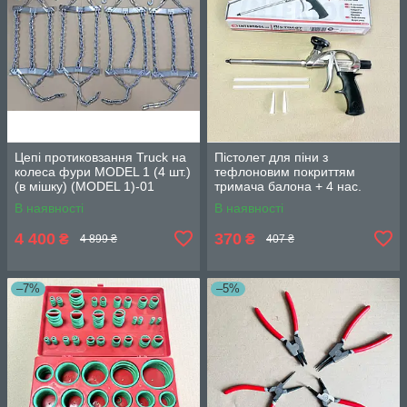
Цепі протиковзання Truck на
Пістолет для піни з
колеса фури MODEL 1 (4 шт.)
тефлоновим покриттям
(в мішку) (MODEL 1)-01
тримача балона + 4 нас.
INTERTOOL PT-0604
В наявності
В наявності
4 400
370
₴
₴
4 899 ₴
407 ₴
–7%
–5%