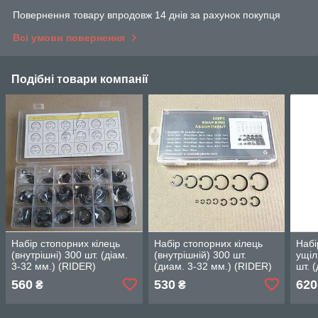
Повернення товару впродовж 14 днів за рахунок покупця
Всі умови повернення
Подібні товари компанії
Набір стопорних кілець
Набір стопорних кілець
Набі
(внутрішні) 300 шт. (діам.
(внутрішній) 300 шт.
ущіл
3-32 мм.) (RIDER)
(диам. 3-32 мм.) (RIDER)
шт. 
RD12300V
RD11300ZK
во 
560
530
620
₴
₴