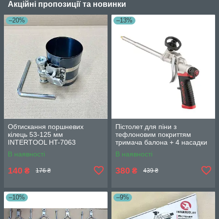
Акційні пропозиції та новинки
–20%
–13%
Обтискання поршневих
Пістолет для піни з
кілець 53-125 мм
тефлоновим покриттям
INTERTOOL HT-7063
тримача балона + 4 насадки
професійний INTERTOOL PT-
В наявності
В наявності
0609
140
380
₴
₴
176 ₴
439 ₴
–10%
–9%