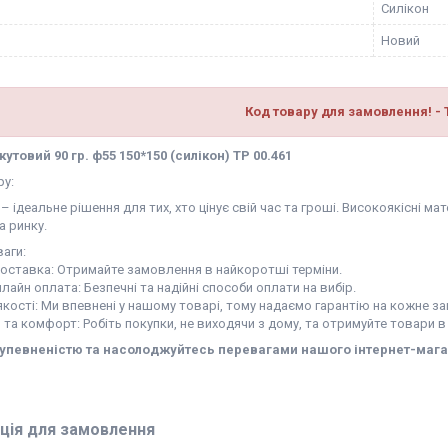
Силікон
Новий
Код товару для замовлення! - 
утовий 90 гр. ф55 150*150 (силікон) TP 00.461
ру:
– ідеальне рішення для тих, хто цінує свій час та гроші. Високоякісні 
а ринку.
аги:
доставка: Отримайте замовлення в найкоротші терміни.
нлайн оплата: Безпечні та надійні способи оплати на вибір.
 якості: Ми впевнені у нашому товарі, тому надаємо гарантію на кожне з
ь та комфорт: Робіть покупки, не виходячи з дому, та отримуйте товари в
 упевненістю та насолоджуйтесь перевагами нашого інтернет-мага
ція для замовлення