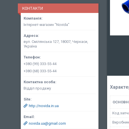
КОНТАКТИ
Інтернет-магазин "Novida"
вул. Смілянська 127, 18007, Черкаси,
Україна
+380 (99) 333-55-44
+380 (68) 333-55-44
Характе
Відділ продажу
ОСНОВН
http://novida.in.ua
Код запч
Виробни
novida.ua@gmail.com