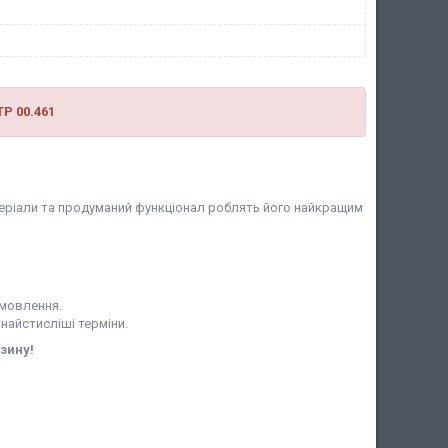
TP 00.461
матеріали та продуманий функціонал роблять його найкращим
амовлення.
 найстисліші терміни.
зину!