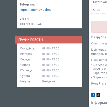
Матеріал
Стан
https://t.me/novidabot
+380993335544
Патрубок к
ГРАФІК РОБОТИ
Опис това
Понеділок
08:00
17:00
Цей товар 
вибором н
Вівторок
08:00
17:00
Середа
08:00
17:00
Наші перев
- Швидка 
Четвер
08:00
17:00
- Зручна о
Пʼятниця
08:00
17:00
- Гарантія
Субота
08:00
15:00
- Зручніст
Неділя
Вихідний
Купуйте з
Інформа