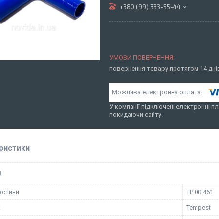
+380 (99) 333-55-44
повернення товару протягом 14 дн
У компанії підключені електронні пл
покидаючи сайту.
ристики
І
астини
TP 00.461
к
Tempest