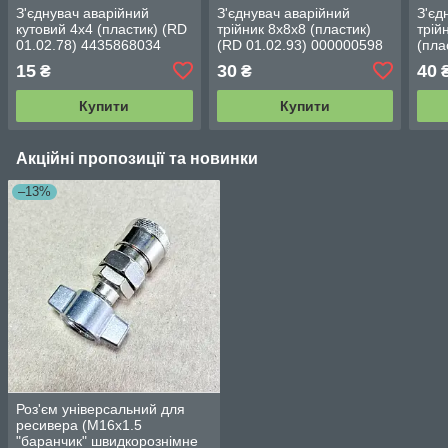
З'єднувач аварійний
З'єднувач аварійний
З'єд
кутовий 4х4 (пластик) (RD
трійник 8х8х8 (пластик)
трій
01.02.78) 4435868034
(RD 01.02.93) 000000598
(пла
15
30
40
₴
₴
Купити
Купити
Акційні пропозиції та новинки
–13%
Роз'єм універсальний для
ресивера (М16х1.5
"баранчик" швидкорознімне