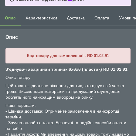
Опис
Характеристики
Доставка
Оплата
Умови п
Опис
Код товару для замовлення! - RD 01.02.91
З'єднувач аварійний трійник 6х6х6 (пластик) RD 01.02.91
Опис товару:
Цей товар – ідеальне рішення для тих, хто цінує свій час та
гроші. Високоякісні матеріали та продуманий функціонал
роблять його найкращим вибором на ринку.
Наші переваги:
- Швидка доставка: Отримайте замовлення в найкоротші
терміни.
- Зручна онлайн оплата: Безпечні та надійні способи оплати
на вибір.
- Гарантія якості: Ми впевнені у нашому товарі, тому надаємо