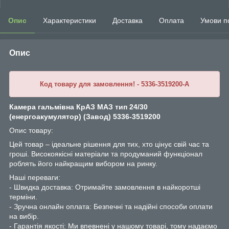
Опис
Характеристики
Доставка
Оплата
Умови п
Опис
Код товару для замовлення! - 5336-3519200-A
Камера гальмівна КрАЗ МАЗ тип 24/30
(енергоакумулятор) (Завод) 5336-3519200
Опис товару:
Цей товар – ідеальне рішення для тих, хто цінує свій час та
гроші. Високоякісні матеріали та продуманий функціонал
роблять його найкращим вибором на ринку.
Наші переваги:
- Швидка доставка: Отримайте замовлення в найкоротші
терміни.
- Зручна онлайн оплата: Безпечні та надійні способи оплати
на вибір.
- Гарантія якості: Ми впевнені у нашому товарі, тому надаємо