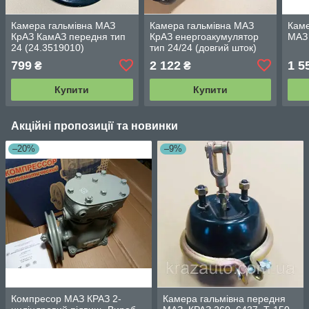
Камера гальмівна МАЗ
Камера гальмівна МАЗ
Каме
КрАЗ КамАЗ передня тип
КрАЗ енергоакумулятор
МАЗ 
24 (24.3519010)
тип 24/24 (довгий шток)
100.3519210
(ST.20.051) 100-3519200-
799
2 122
1 5
₴
₴
01
Купити
Купити
Акційні пропозиції та новинки
–20%
–9%
Компресор МАЗ КРАЗ 2-
Камера гальмівна передня