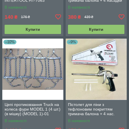
INTERTOOL HT-7063
тримача балона + 4 насадки
професійний INTERTOOL PT-
В наявності
В наявності
0609
140
380
₴
₴
176 ₴
439 ₴
Купити
Купити
–10%
–9%
Цепі протиковзання Truck на
Пістолет для піни з
колеса фури MODEL 1 (4 шт.)
тефлоновим покриттям
(в мішку) (MODEL 1)-01
тримача балона + 4 нас.
INTERTOOL PT-0604
В наявності
В наявності