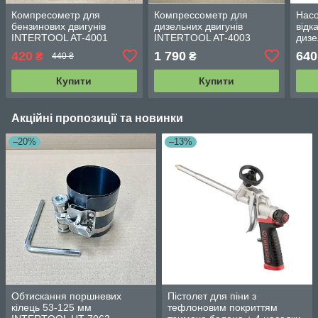
Компресометр для
Компрессометр для
Насо
бензинових двигунів
дизельних двигунів
відк
INTERTOOL AT-4001
INTERTOOL AT-4003
дизе
INT
420
1 790
640
₴
₴
440 ₴
Купити
Купити
Акційні пропозиції та новинки
–20%
–13%
Обтискання поршневих
Пістолет для піни з
кілець 53-125 мм
тефлоновим покриттям