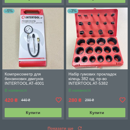
–5%
–3%
Компресометр для
Набір гумових прокладок
бензинових двигунів
кілець 382 од. пр-во
INTERTOOL AT-4001
INTERTOOL AT-5382
В наявності
В наявності
420
280
₴
₴
440 ₴
290 ₴
Купити
Купити
Показати ще