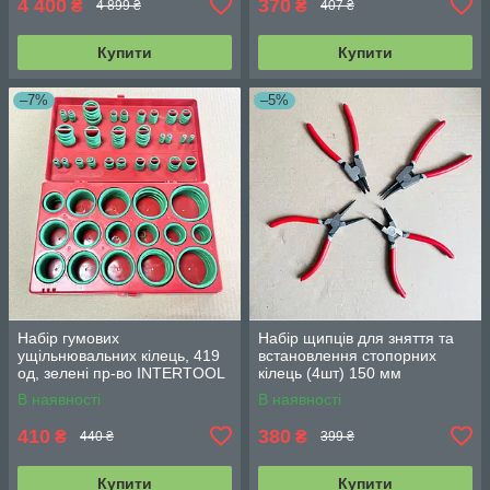
4 400
370
₴
₴
4 899 ₴
407 ₴
Купити
Купити
–7%
–5%
Набір гумових
Набір щипців для зняття та
ущільнювальних кілець, 419
встановлення стопорних
од, зелені пр-во INTERTOOL
кілець (4шт) 150 мм
AT-5419
INTERTOOL HT-7001
В наявності
В наявності
410
380
₴
₴
440 ₴
399 ₴
Купити
Купити