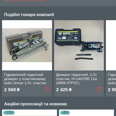
Подібні товари компанії
Гідравлічний підкатний
Домкрат підкатний, 2,3т.
Гідр
домкрат у пластиковому
пластик, Н=140/390 11кг
домк
кейсі Armer 2,5т. пластик
(ARM-07PVC)
кейс
Н=140/385 12кг. ARM-
49051144640
Н=85
2 568
2 425
2 9
₴
₴
08PVC
08L
Акційні пропозиції та новинки
–13%
–8%