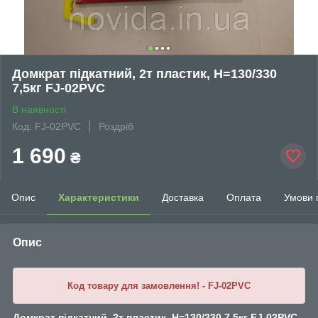
Домкрат підкатний, 2т пластик, H=130/330
7,5кг FJ-02PVC
В наявності
Код: FJ-02PVC
Роздріб
1 690
₴
Опис
Характеристики
Доставка
Оплата
Умови 
Опис
Код товару для замовлення! - FJ-02PVC
Домкрат підкатний, 2т пластик, H=130/330 7,5кг FJ-02PVC