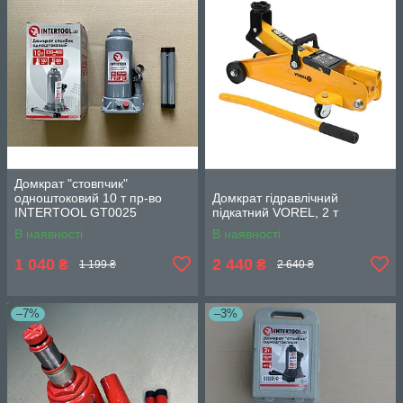
Домкрат "стовпчик"
одноштоковий 10 т пр-во
Домкрат гідравлічний
INTERTOOL GT0025
підкатний VOREL, 2 т
В наявності
В наявності
1 040
2 440
₴
₴
1 199 ₴
2 640 ₴
–7%
–3%