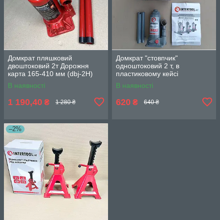
Домкрат пляшковий
Домкрат "стовпчик"
двоштоковий 2т Дорожня
одноштоковий 2 т, в
карта 165-410 мм (dbj-2H)
пластиковому кейсі
4905946127
INTERTOOL GT0051
В наявності
В наявності
1 190,40
620
₴
₴
1 280 ₴
640 ₴
–2%