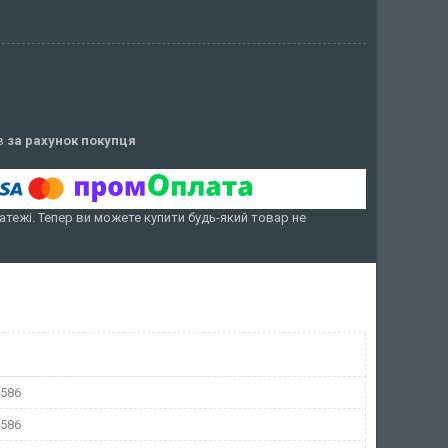
ів
за рахунок покупця
атежі. Тепер ви можете купити будь-який товар не
4586
4586