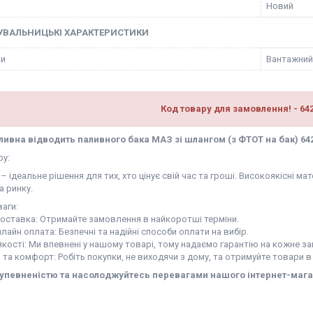
Новий
УВАЛЬНИЦЬКІ ХАРАКТЕРИСТИКИ
ки
Вантажний
Код товару для замовлення! - 64
ливна відводить паливного бака МАЗ зі шлангом (з ФТОТ на бак) 64
ру:
– ідеальне рішення для тих, хто цінує свій час та гроші. Високоякісні 
а ринку.
аги:
доставка: Отримайте замовлення в найкоротші терміни.
нлайн оплата: Безпечні та надійні способи оплати на вибір.
 якості: Ми впевнені у нашому товарі, тому надаємо гарантію на кожне з
ь та комфорт: Робіть покупки, не виходячи з дому, та отримуйте товари в
 упевненістю та насолоджуйтесь перевагами нашого інтернет-мага