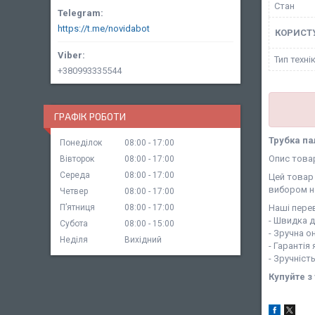
Стан
https://t.me/novidabot
КОРИСТ
Тип техні
+380993335544
ГРАФІК РОБОТИ
Трубка па
Понеділок
08:00
17:00
Опис това
Вівторок
08:00
17:00
Середа
08:00
17:00
Цей товар 
вибором н
Четвер
08:00
17:00
Наші перев
Пʼятниця
08:00
17:00
- Швидка 
Субота
08:00
15:00
- Зручна о
Неділя
Вихідний
- Гарантія
- Зручніст
Купуйте з