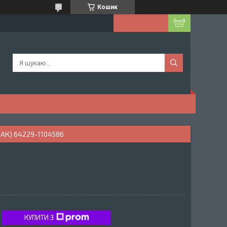
Кошик
АК) 64229-1104586
КУПИТИ З