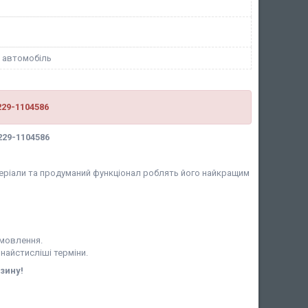
 автомобіль
229-1104586
229-1104586
матеріали та продуманий функціонал роблять його найкращим
амовлення.
 найстисліші терміни.
зину!