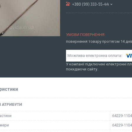
+380 (99) 333-55-44
повернення товару протягом 14 дн
У компанії підключені електронні пл
покидаючи сайту.
ристики
І АТРИБУТИ
астини
64229-110
омери
64229-110