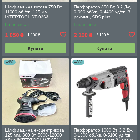
Шліфмашина кутова 750 Вт,
Перфоратор 850 Вт, 3.2 Дж,
11000 об./хв, 125 мм
0-900 об/хв, 0-4400 уд/хв, 3
INTERTOOL DT-0263
режими, SDS plus
INTERTOOL DT-0180
В наявності
В наявності
1 050
2 100
₴
₴
1 100 ₴
2 190 ₴
Купити
Купити
–4%
–3%
Шліфмашина ексцентрикова
Перфоратор 1000 Вт, 3.2 Дж,
125 мм, 300 Вт, 5000-12000
0-1300 об./хв, 0-5100 уд./хв,
об/хв INTERTOOL WT-0541
3 режими, металевий корпус