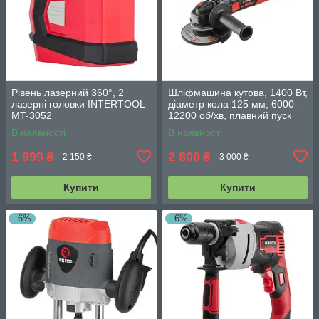
Рівень лазерний 360°, 2
Шліфмашина кутова, 1400 Вт,
лазерні головки INTERTOOL
діаметр кола 125 мм, 6000-
MT-3052
12200 об/хв, плавний пуск
INTERTOOL WT-0236
В наявності
В наявності
1 999
2 800
₴
₴
2 150 ₴
3 000 ₴
Купити
Купити
–6%
–6%