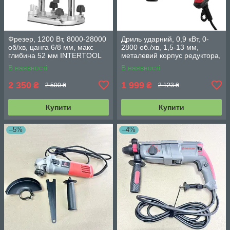
Фрезер, 1200 Вт, 8000-28000
Дриль ударний, 0,9 кВт, 0-
об/хв, цанга 6/8 мм, макс
2800 об./хв, 1,5-13 мм,
глибина 52 мм INTERTOOL
металевий корпус редуктора,
DT-0950
швидкозатискний патрон
В наявності
В наявності
INTERTOOL WT-0119
2 350
1 999
₴
₴
2 500 ₴
2 123 ₴
Купити
Купити
–5%
–4%