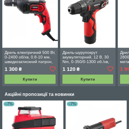
Дриль електричний 500 Вт,
Дриль-шурупокрут
Дрил
0-2400 об/хв, 0.8-10 мм,
акумуляторний, 12 В, 30
2800
швидкозатискний патрон,
Nm, 0-350/0-1300 об./хв,
мета
реверс INTERTOOL WT-
патрон 0.8-10 мм, 2,0 Аг
реду
1 300
1 120
1 9
₴
₴
0115
INTERTOOL WT-0310
швид
INT
Купити
Купити
Акційні пропозиції та новинки
–7%
–7%