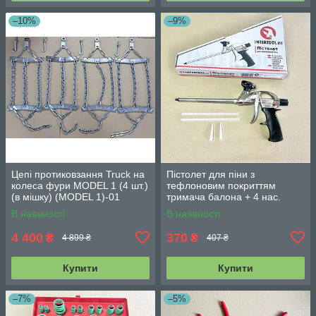
–10%
–9%
Цепі протиковзання Truck на
Пістолет для піни з
колеса фури MODEL 1 (4 шт.)
тефлоновим покриттям
(в мішку) (MODEL 1)-01
тримача балона + 4 нас.
INTERTOOL PT-0604
В наявності
В наявності
4 400
370
₴
₴
4 899 ₴
407 ₴
Купити
Купити
–7%
–5%