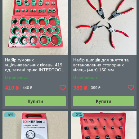
Набір гумових
Набір щипців для зняття та
ущільнювальних кілець, 419
встановлення стопорних
од, зелені пр-во INTERTOOL
кілець (4шт) 150 мм
AT-5419
INTERTOOL HT-7001
В наявності
В наявності
410
380
₴
₴
440 ₴
399 ₴
Купити
Купити
–5%
–3%