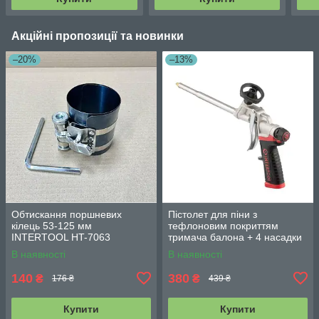
Акційні пропозиції та новинки
–20%
–13%
Обтискання поршневих
Пістолет для піни з
кілець 53-125 мм
тефлоновим покриттям
INTERTOOL HT-7063
тримача балона + 4 насадки
професійний INTERTOOL PT-
В наявності
В наявності
0609
140
380
₴
₴
176 ₴
439 ₴
Купити
Купити