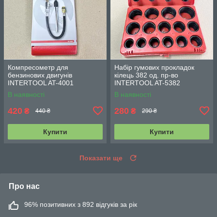
Компресометр для
Набір гумових прокладок
бензинових двигунів
кілець 382 од. пр-во
INTERTOOL AT-4001
INTERTOOL AT-5382
В наявності
В наявності
420
280
₴
₴
440 ₴
290 ₴
Купити
Купити
Показати ще
Про нас
96% позитивних з 892 відгуків за рік