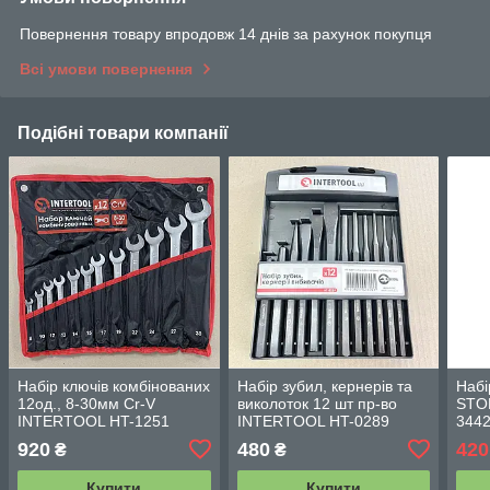
Повернення товару впродовж 14 днів за рахунок покупця
Всі умови повернення
Подібні товари компанії
Набір ключів комбінованих
Набір зубил, кернерів та
Набі
12од., 8-30мм Cr-V
виколоток 12 шт пр-во
STO
INTERTOOL HT-1251
INTERTOOL HT-0289
344
920
480
420
₴
₴
Купити
Купити