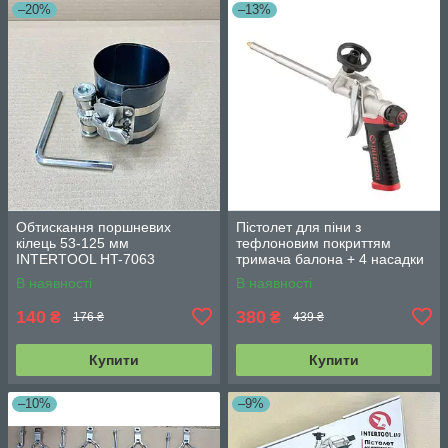
–20%
–13%
Обтискання поршневих
Пістолет для піни з
кілець 53-125 мм
тефлоновим покриттям
INTERTOOL HT-7063
тримача балона + 4 насадки
професійний INTERTOOL PT-
В наявності
В наявності
0609
140
380
₴
₴
176 ₴
439 ₴
Купити
Купити
–10%
–9%