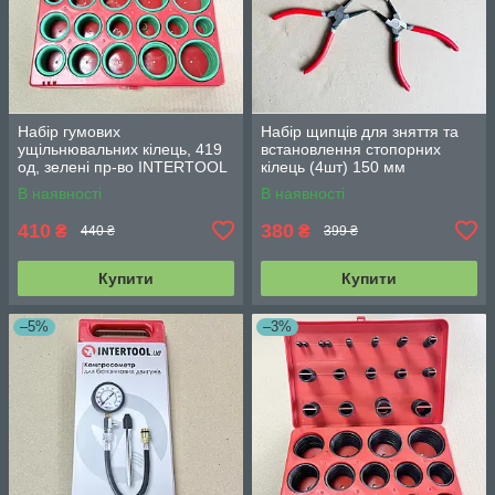
Набір гумових
Набір щипців для зняття та
ущільнювальних кілець, 419
встановлення стопорних
од, зелені пр-во INTERTOOL
кілець (4шт) 150 мм
AT-5419
INTERTOOL HT-7001
В наявності
В наявності
410
380
₴
₴
440 ₴
399 ₴
Купити
Купити
–5%
–3%