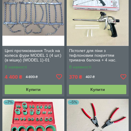
Цепі протиковзання Truck на
Пістолет для піни з
колеса фури MODEL 1 (4 шт.)
тефлоновим покриттям
(в мішку) (MODEL 1)-01
тримача балона + 4 нас.
INTERTOOL PT-0604
В наявності
В наявності
4 400
370
₴
₴
4 899 ₴
407 ₴
Купити
Купити
–7%
–5%