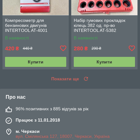
Компресометр для
Набір гумових прокладок
бензинових двигунів
кілець 382 од. пр-во
INTERTOOL AT-4001
INTERTOOL AT-5382
В наявності
В наявності
420
280
₴
₴
440 ₴
290 ₴
Купити
Купити
Показати ще
Про нас
96% позитивних з 885 відгуків за рік
Працює з 11.01.2018
м. Черкаси
вул. Смілянська 127, 18007, Черкаси, Україна