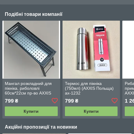
Подібні товари компанії
Мангал розкладний для
Термос для пікніка
Риба
пікніка, риболовлі
(750мл) (AXXIS Польща)
прим
60см*22см пр-во AXXIS
ax-1232
AXXI
Польща ax-806
799
799
1 2
₴
₴
Купити
Купити
Акційні пропозиції та новинки