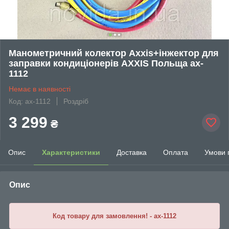
Манометричний колектор Axxis+інжектор для
заправки кондиціонерів AXXIS Польща ax-
1112
Немає в наявності
Код: ax-1112
Роздріб
3 299
₴
Опис
Характеристики
Доставка
Оплата
Умови 
Опис
Код товару для замовлення! - ax-1112