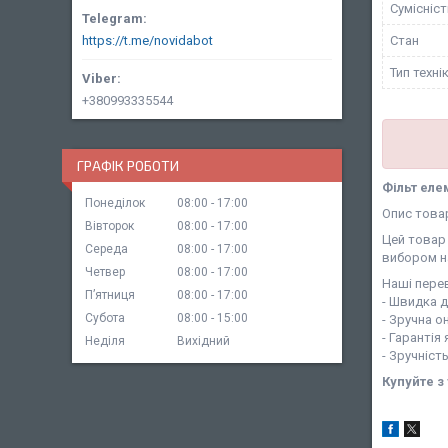
Сумісніс
Стан
https://t.me/novidabot
Тип техні
+380993335544
ГРАФІК РОБОТИ
Фільт еле
Понеділок
08:00
17:00
Опис това
Вівторок
08:00
17:00
Цей товар 
Середа
08:00
17:00
вибором н
Четвер
08:00
17:00
Наші перев
Пʼятниця
08:00
17:00
- Швидка 
Субота
08:00
15:00
- Зручна о
- Гарантія
Неділя
Вихідний
- Зручніст
Купуйте з