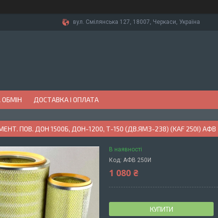
вул. Смілянська 127, 18007, Черкаси, Україна
 ОБМІН
ДОСТАВКА І ОПЛАТА
ЕНТ. ПОВ. ДОН 1500Б, ДОН-1200, Т-150 (ДВ.ЯМЗ-238) (KAF 250І) АФВ 
В наявності
Код:
АФВ 250И
1 080 ₴
КУПИТИ