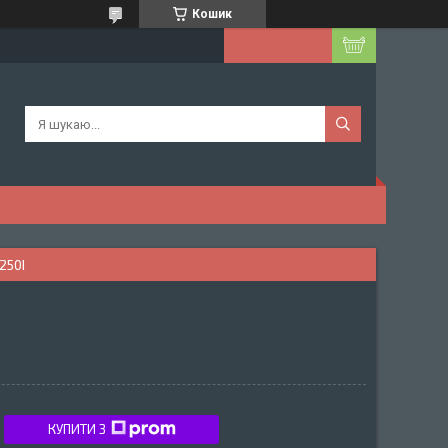
Кошик
250І
КУПИТИ З