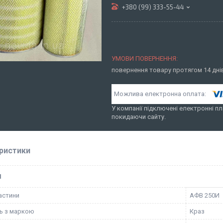
+380 (99) 333-55-44
повернення товару протягом 14 дн
У компанії підключені електронні пл
покидаючи сайту.
ристики
І
астини
АФВ 250И
ть з маркою
Краз