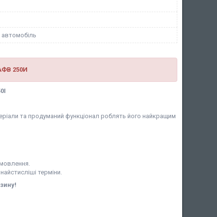
 автомобіль
 АФВ 250И
0І
матеріали та продуманий функціонал роблять його найкращим
амовлення.
 найстисліші терміни.
зину!