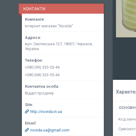
КОНТАКТИ
Інтернет-магазин "Novida"
вул. Смілянська 127, 18007, Черкаси,
Україна
+380 (99) 333-55-44
+380 (68) 333-55-44
Характе
Відділ продажу
ОСНОВН
http://novida.in.ua
Код запч
Сумісніс
novida.ua@gmail.com