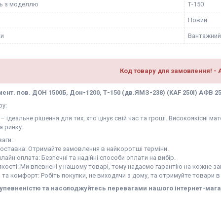
ть з моделлю
Т-150
Новий
ки
Вантажний
Код товару для замовлення! -
мент. пов. ДОН 1500Б, Дон-1200, Т-150 (дв.ЯМЗ-238) (KAF 250І) АФВ 25
ру:
– ідеальне рішення для тих, хто цінує свій час та гроші. Високоякісні 
а ринку.
аги:
доставка: Отримайте замовлення в найкоротші терміни.
нлайн оплата: Безпечні та надійні способи оплати на вибір.
 якості: Ми впевнені у нашому товарі, тому надаємо гарантію на кожне з
ь та комфорт: Робіть покупки, не виходячи з дому, та отримуйте товари в
 упевненістю та насолоджуйтесь перевагами нашого інтернет-мага