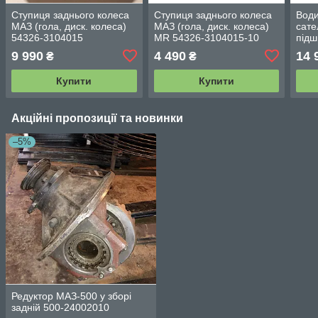
Ступиця заднього колеса
Ступиця заднього колеса
Води
МАЗ (гола, диск. колеса)
МАЗ (гола, диск. колеса)
сате
54326-3104015
MR 54326-3104015-10
підш
240
9 990
4 490
14 
₴
₴
Купити
Купити
Акційні пропозиції та новинки
–5%
Редуктор МАЗ-500 у зборі
задній 500-24002010