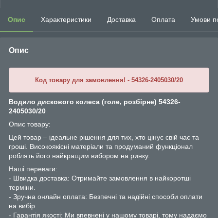
Опис
Характеристики
Доставка
Оплата
Умови п
Опис
Код товару для замовлення! - 54326-2405030/20
Водило дискового колеса (голе, розбірне) 54326-
2405030/20
Опис товару:
Цей товар – ідеальне рішення для тих, хто цінує свій час та
гроші. Високоякісні матеріали та продуманий функціонал
роблять його найкращим вибором на ринку.
Наші переваги:
- Швидка доставка: Отримайте замовлення в найкоротші
терміни.
- Зручна онлайн оплата: Безпечні та надійні способи оплати
на вибір.
- Гарантія якості: Ми впевнені у нашому товарі, тому надаємо