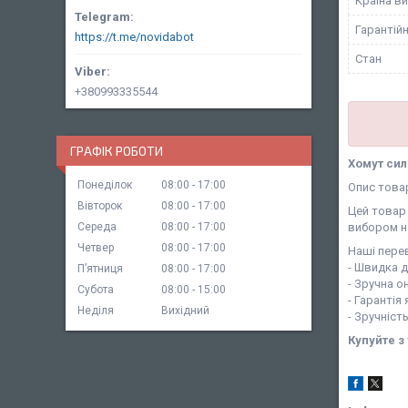
Країна в
Гарантійн
https://t.me/novidabot
Стан
+380993335544
ГРАФІК РОБОТИ
Хомут сил
Понеділок
08:00
17:00
Опис това
Вівторок
08:00
17:00
Цей товар 
вибором н
Середа
08:00
17:00
Четвер
08:00
17:00
Наші перев
- Швидка 
Пʼятниця
08:00
17:00
- Зручна о
Субота
08:00
15:00
- Гарантія
Неділя
Вихідний
- Зручніст
Купуйте з