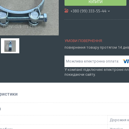
КУПИТИ
+380 (99) 333-55-44
повернення товару протягом 14 дн
У компанії підключені електронні пл
покидаючи сайту.
ристики
І
к
Дорожня к