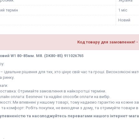
иробник
Україна
ий термін
1 міс
Новий
Код товару для замовлення! -
овий W1 80-85мм. М8. (DK80-85) 911026765
ру:
– ідеальне рішення для тих, хто цінує свій час та гроші. Високоякісні 
а ринку.
аги:
доставка: Отримайте замовлення в найкоротші терміни.
нлайн оплата: Безпечні та надійні способи оплати на вибір.
 якості: Ми впевнені у нашому товарі, тому надаємо гарантію на кожне з
ь та комфорт: Робіть покупки, не виходячи з дому, та отримуйте товари в
 упевненістю та насолоджуйтесь перевагами нашого інтернет-мага