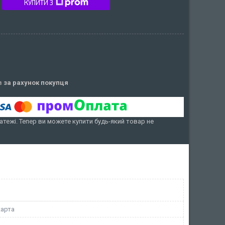
КУПИТИ З
ів
за рахунок покупця
атежі. Тепер ви можете купити будь-який товар не
арта