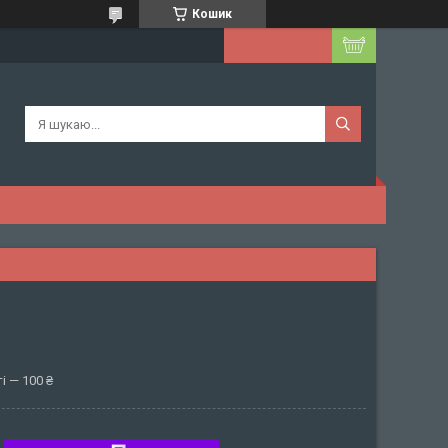
Кошик
і — 100 ₴