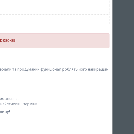
 DK80-85
матеріали та продуманий функціонал роблять його найкращим
амовлення.
 найстисліші терміни.
зину!