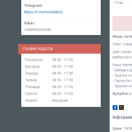
Стан
https://t.me/novidabot
+380993335544
Кліщі зат
Опис това
ГРАФІК РОБОТИ
Цей товар 
вибором н
Понеділок
08:00
17:00
Наші перев
Вівторок
08:00
17:00
- Швидка 
Середа
08:00
17:00
- Зручна о
Четвер
08:00
17:00
- Гарантія
- Зручніст
Пʼятниця
08:00
17:00
Купуйте з
Субота
08:00
15:00
Неділя
Вихідний
Інформа
Ціна:
160 