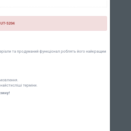
 UT-5204
матеріали та продуманий функціонал роблять його найкращим
амовлення.
 найстисліші терміни.
зину!