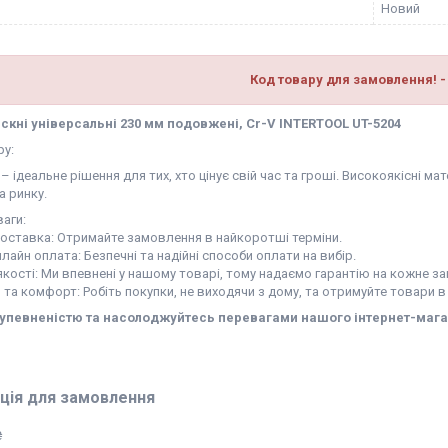
Новий
Код товару для замовлення! -
искні універсальні 230 мм подовжені, Cr-V INTERTOOL UT-5204
ру:
– ідеальне рішення для тих, хто цінує свій час та гроші. Високоякісні 
а ринку.
аги:
доставка: Отримайте замовлення в найкоротші терміни.
нлайн оплата: Безпечні та надійні способи оплати на вибір.
 якості: Ми впевнені у нашому товарі, тому надаємо гарантію на кожне з
ь та комфорт: Робіть покупки, не виходячи з дому, та отримуйте товари в
 упевненістю та насолоджуйтесь перевагами нашого інтернет-мага
ція для замовлення
₴