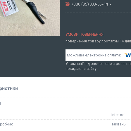
+380 (99) 333-55-44
повернення товару протягом 14 дн
У компанії підключені електронні пл
покидаючи сайту.
ристики
І
к
Intertool
иробник
Тайвань