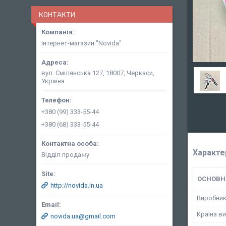
КОНТАКТИ
Інтернет-магазин "Novida"
вул. Смілянська 127, 18007, Черкаси,
Україна
+380 (99) 333-55-44
+380 (68) 333-55-44
Характе
Відділ продажу
ОСНОВН
http://novida.in.ua
Виробни
Країна в
novida.ua@gmail.com