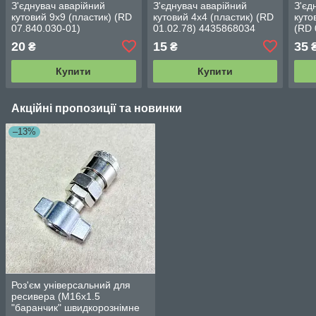
З'єднувач аварійний
З'єднувач аварійний
З'єд
кутовий 9х9 (пластик) (RD
кутовий 4х4 (пластик) (RD
куто
07.840.030-01)
01.02.78) 4435868034
(RD 
0000004581
20
15
35
₴
₴
Купити
Купити
Акційні пропозиції та новинки
–13%
Роз'єм універсальний для
ресивера (М16х1.5
"баранчик" швидкорознімне