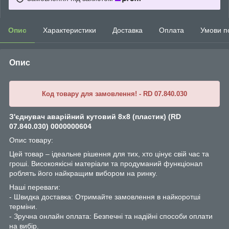
Опис
Характеристики
Доставка
Оплата
Умови п
Опис
Код товару для замовлення! - RD 07.840.030
З'єднувач аварійний кутовий 8х8 (пластик) (RD
07.840.030) 0000000604
Опис товару:
Цей товар – ідеальне рішення для тих, хто цінує свій час та
гроші. Високоякісні матеріали та продуманий функціонал
роблять його найкращим вибором на ринку.
Наші переваги:
- Швидка доставка: Отримайте замовлення в найкоротші
терміни.
- Зручна онлайн оплата: Безпечні та надійні способи оплати
на вибір.