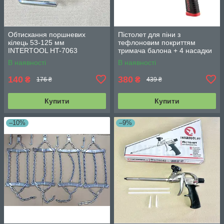
Обтискання поршневих
Пістолет для піни з
кілець 53-125 мм
тефлоновим покриттям
INTERTOOL HT-7063
тримача балона + 4 насадки
професійний INTERTOOL PT-
В наявності
В наявності
0609
140
380
₴
₴
176 ₴
439 ₴
Купити
Купити
–10%
–9%