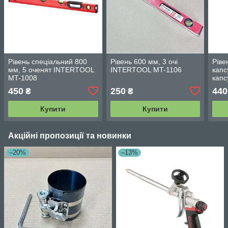
Рівень спеціальний 800
Рівень 600 мм, 3 очі
Ріве
мм, 5 оченят INTERTOOL
INTERTOOL MT-1106
капс
MT-1008
кап
127
450
250
440
₴
₴
Купити
Купити
Акційні пропозиції та новинки
–20%
–13%