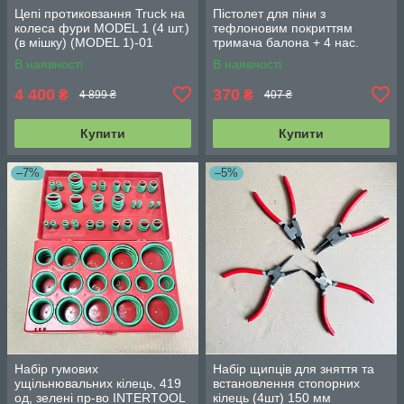
Цепі протиковзання Truck на
Пістолет для піни з
колеса фури MODEL 1 (4 шт.)
тефлоновим покриттям
(в мішку) (MODEL 1)-01
тримача балона + 4 нас.
INTERTOOL PT-0604
В наявності
В наявності
4 400
370
₴
₴
4 899 ₴
407 ₴
Купити
Купити
–7%
–5%
Набір гумових
Набір щипців для зняття та
ущільнювальних кілець, 419
встановлення стопорних
од, зелені пр-во INTERTOOL
кілець (4шт) 150 мм