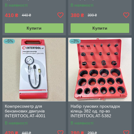
AT-5419
INTERTOOL HT-7001
В наявності
В наявності
410
380
₴
₴
440 ₴
399 ₴
Купити
Купити
–5%
–3%
Компресометр для
Набір гумових прокладок
бензинових двигунів
кілець 382 од. пр-во
INTERTOOL AT-4001
INTERTOOL AT-5382
В наявності
В наявності
420
280
₴
₴
440 ₴
290 ₴