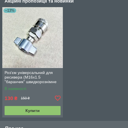
Акційні пропозиції та новинки
–13%
Роз'єм універсальний для
ресивера (М16х1.5
"баранчик" швидкорознімне
з'єднання під ЄВРО). DTL-
В наявності
4455
130
₴
150 ₴
Купити