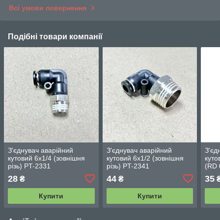
Всі умови повернення
Подібні товари компанії
З'єднувач аварійний
З'єднувач аварійний
З'єд
кутовий 6х1/4 (зовнішня
кутовий 6х1/2 (зовнішня
куто
різь) PT-2331
різь) PT-2341
(RD 
28
44
35
₴
₴
Купити
Купити