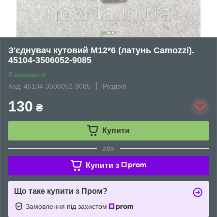
З'єднувач кутовий М12*6 (латунь Camozzi).
45104-3506052-9085
В наявності
Код: 45104-3506052-9085
Роздріб
130
₴
Купити
або
Купити з
Що таке купити з Пром?
Замовлення під захистом