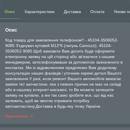
Опис
Характеристики
Доставка
Оплата
Умови п
Опис
Код товару для замовлення телефоном!! - 45104-3506052-
9085 З'єднувач кутовий М12*6 (латунь Camozzi). 45104-
3506052-9085 Щоб замовити Вам досить буде оформити
електронну заявку на цій сторінці або зв'язатися з нашим
менеджером, зателефонувавши за допомогою зазначеного в
контактах. Ми із задоволенням приділяємо Вам додаткову
консультацію наших фахівців і уточним окремі деталі Вашого
замовлення.У разі, коли ремонт Вашого автомобіля вимагає
заміни тієї запчастини, яка з певних причин не має на складі
або в нашому інтернет-магазині, то Ви можете залишити
заявку на купівлю, а ми так само зробите все, що від нас
залежить, щоб ви змогли отримати потрібну
автозапчастину.Доставка в будь-яку точку України.
Приховати