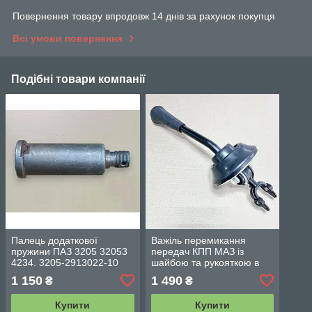
Повернення товару впродовж 14 днів за рахунок покупця
Всі умови повернення
Подібні товари компанії
Палець додаткової
Важіль перемикання
пружини ПАЗ 3205 32053
передач КПП МАЗ із
4234. 3205-2913022-10
шайбою та рукояткою в
сб. (куліса) 5551-1703410-
1 150
1 490
₴
₴
01
Купити
Купити