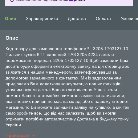
Опис
Характеристики
Доставка
Оплата
Умови п
Опис
Код товару для замовлення телефоном!! - 3205-1703127-10
Пильник куліси КПП салонний ПАЗ 3205 4234 важеля
перемикання передач. 3205-1703127-10 Щоб замовити Вам
досить буде оформити електронну заявку на цій сторінці або
зв'язатися з нашим менеджером, зателефонувавши за
допомогою зазначеного в контактах. Ми із задоволенням
приділяємо Вам додаткову консультацію наших фахівців і
уточним окремі деталі Вашого замовлення.У разі, коли
ремонт Вашого автомобіля вимагає заміни тієї запчастини,
яка з певних причин не має на складі або в нашому інтернет-
магазині, то Ви можете залишити заявку на купівлю, а ми так
само зробите все, що від нас залежить, щоб ви змогли
отримати потрібну автозапчастину.Доставка в будь-яку точку
України.
Приховати