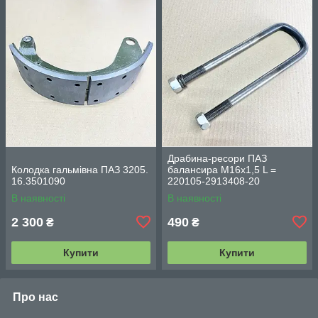
Драбина-ресори ПАЗ
Колодка гальмівна ПАЗ 3205.
балансира М16х1,5 L =
16.3501090
220105-2913408-20
В наявності
В наявності
2 300
490
₴
₴
Купити
Купити
Про нас