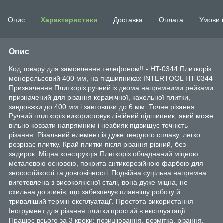
Опис
Характеристики
Доставка
Оплата
Умови 
Опис
Код товару для замовлення телефоном!! - HT-0344 Плиткоріз
монорельсовий 400 мм, на підшипниках INTERTOOL HT-0344
Призначення Плиткоріз ручний із двома напрямними рейками
призначений для різання керамічної, кахельної плитки,
завдовжки до 400 мм і завтовшки до 6 мм. Точне різання
Ручний плиткоріз використовує лінійний підшипник, який може
вільно ковзати напрямним і неабияк підвищує точність
різання. Різальний елемент із дуже твердого сплаву, легко
розрізає плитку. Край плитки після різання рівний, без
задирок. Міцна конструкція Плиткоріз обладнаний міцною
металевою основою, покрита антикорозійною фарбою для
зносостійкості та довговічності. Подвійна суцільна напрямна
виготовлена з високоякісної сталі, вона дуже міцна, не
схильна до згинів, що забезпечує плавнішу роботу й
триваліший термін експлуатації. Простота використання
Інструмент для різання плитки простий в експлуатації.
Працює всього за 3 кроки: позиціювання, розмітка, різання.