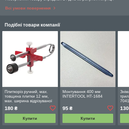
Всі умови повернення
Подібні товари компанії
Плиткоріз ручний, мах.
Монтування 400 мм
Знім
товщина плитки 12 мм,
INTERTOOL HT-1684
три
мах. ширина відрізуваної
704
ділянки 100 мм
180
95
130
₴
₴
INTERTOOL HT-0370
Купити
Купити