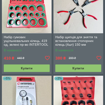
Набір гумових
Набір щипців для зняття та
ущільнювальних кілець, 419
встановлення стопорних
од, зелені пр-во INTERTOOL
кілець (4шт) 150 мм
AT-5419
INTERTOOL HT-7001
В наявності
В наявності
410
380
₴
₴
440 ₴
399 ₴
Купити
Купити
–5%
–3%