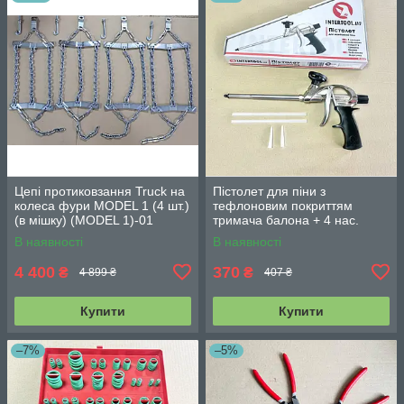
Цепі протиковзання Truck на
Пістолет для піни з
колеса фури MODEL 1 (4 шт.)
тефлоновим покриттям
(в мішку) (MODEL 1)-01
тримача балона + 4 нас.
INTERTOOL PT-0604
В наявності
В наявності
4 400
370
₴
₴
4 899 ₴
407 ₴
Купити
Купити
–7%
–5%