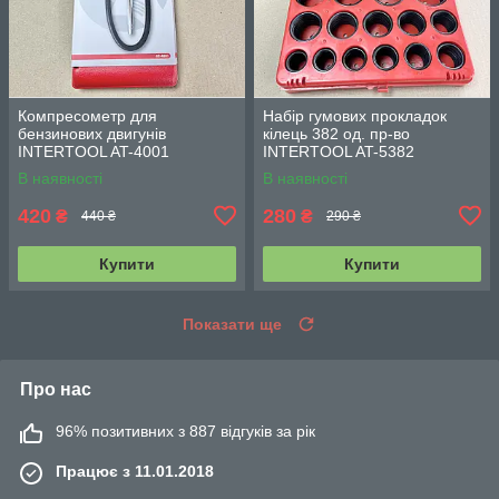
Компресометр для
Набір гумових прокладок
бензинових двигунів
кілець 382 од. пр-во
INTERTOOL AT-4001
INTERTOOL AT-5382
В наявності
В наявності
420
280
₴
₴
440 ₴
290 ₴
Купити
Купити
Показати ще
Про нас
96% позитивних з 887 відгуків за рік
Працює з 11.01.2018