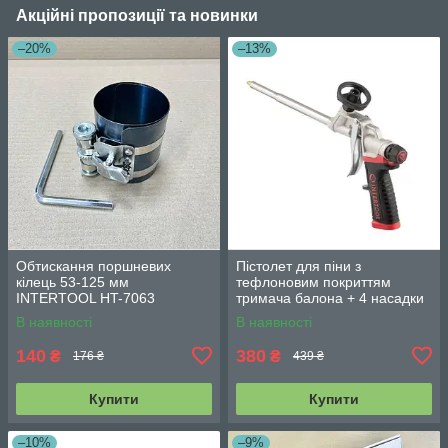
Акційні пропозиції та новинки
–20%
–13%
Обтискання поршневих
Пістолет для піни з
кілець 53-125 мм
тефлоновим покриттям
INTERTOOL HT-7063
тримача балона + 4 насадки
професійний INTERTOOL PT-
В наявності
В наявності
0609
140
380
₴
₴
176 ₴
439 ₴
Купити
Купити
–10%
–9%