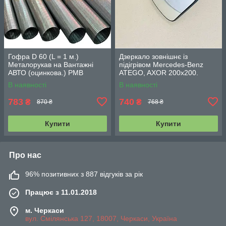
Гофра D 60 (L = 1 м.)
Дзеркало зовнішнє із
Металорукав на Вантажні
підігрівом Mercedes-Benz
АВТО (оцинкова.) РМВ
ATEGO, AXOR 200x200.
60х1000
LL01-10-010H
В наявності
В наявності
783
740
₴
₴
870 ₴
768 ₴
Купити
Купити
Про нас
96% позитивних з 887 відгуків за рік
Працює з 11.01.2018
м. Черкаси
вул. Смілянська 127, 18007, Черкаси, Україна