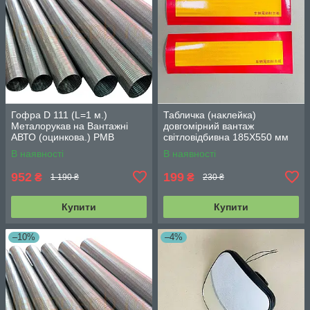
Гофра D 111 (L=1 м.)
Табличка (наклейка)
Металорукав на Вантажні
довгомірний вантаж
АВТО (оцинкова.) РМВ
світловідбивна 185Х550 мм
110х1000
(ціна за пару) 8756975
В наявності
В наявності
952
199
₴
₴
1 190 ₴
230 ₴
Купити
Купити
–10%
–4%