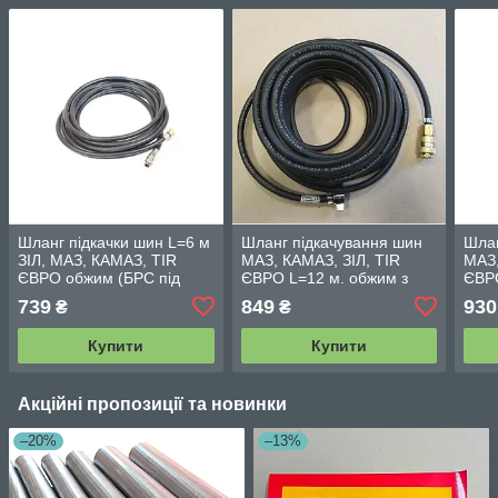
Шланг підкачки шин L=6 м
Шланг підкачування шин
Шлан
ЗІЛ, МАЗ, КАМАЗ, TIR
МАЗ, КАМАЗ, ЗІЛ, TIR
МАЗ,
ЄВРО обжим (БРС під
ЄВРО L=12 м. обжим з
ЄВР
пістолет, 20 атмосфер)
након. (під пістолет) 15
нако
739
849
930
₴
₴
5320-3929010
BAR Made in Italy 02897
BAR 
026
Купити
Купити
Акційні пропозиції та новинки
–20%
–13%