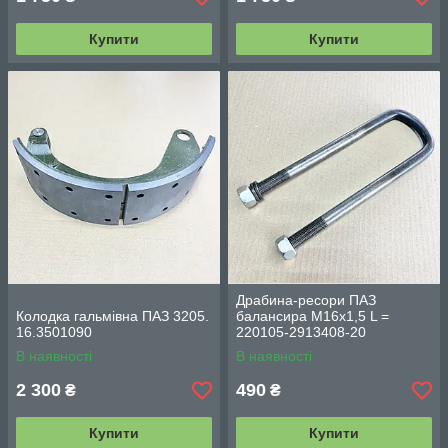
Купити
Купити
Драбина-ресори ПАЗ
Колодка гальмівна ПАЗ 3205.
балансира М16х1,5 L =
16.3501090
220105-2913408-20
В наявності
В наявності
2 300
490
₴
₴
Купити
Купити