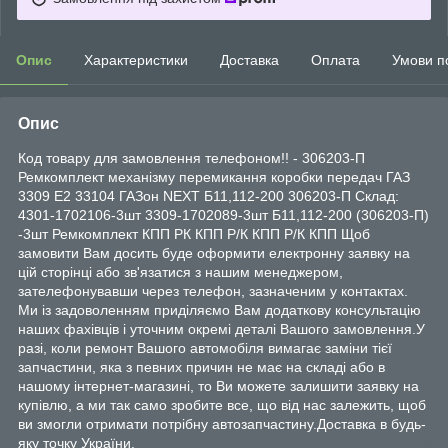
Опис
Характеристики
Доставка
Оплата
Умови п
Опис
Код товару для замовлення телефоном!! - 306203-П
Ремкомплект механізму перемикання коробки передач ГАЗ
3309 Е2 33104 ГАЗон NEXT Б11,112-200 306203-П Склад:
4301-1702106-3шт 3309-1702089-3шт Б11,112-200 (306203-П)
-3шт Ремкомплект КПП РК КПП Р/К КПП Р/К КПП Щоб
замовити Вам досить буде оформити електронну заявку на
цій сторінці або зв'язатися з нашим менеджером,
зателефонувавши через телефон, зазначеним у контактах.
Ми із задоволенням приділяємо Вам додаткову консультацію
наших фахівців і уточним окремі деталі Вашого замовлення.У
разі, коли ремонт Вашого автомобіля вимагає заміни тієї
запчастини, яка з певних причин не має на складі або в
нашому інтернет-магазині, то Ви можете залишити заявку на
купівлю, а ми так само зробите все, що від нас залежить, щоб
ви змогли отримати потрібну автозапчастину.Доставка в будь-
яку точку України.