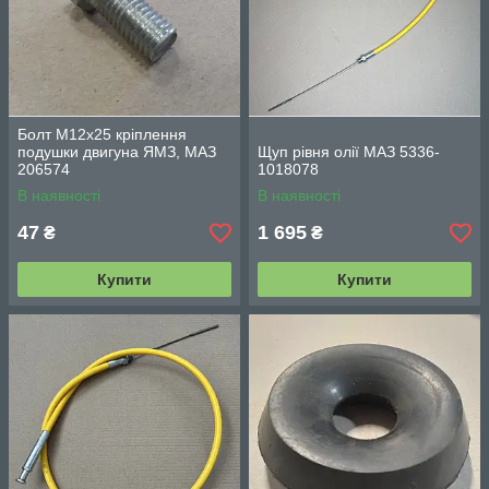
Болт М12х25 кріплення
подушки двигуна ЯМЗ, МАЗ
Щуп рівня олії МАЗ 5336-
206574
1018078
В наявності
В наявності
47
1 695
₴
₴
Купити
Купити