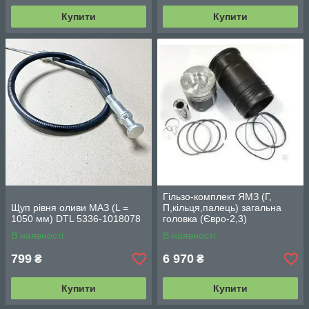
Купити
Купити
Гільзо-комплект ЯМЗ (Г,
Щуп рівня оливи МАЗ (L =
П,кільця,палець) загальна
1050 мм) DTL 5336-1018078
головка (Євро-2,3)
"Дальнобій" 7511.1004006-10
В наявності
В наявності
799
6 970
₴
₴
Купити
Купити