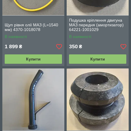
Подушка кріплення двигуна
Щуп рівня олії МАЗ (L=1540
МАЗ передня (амортизатор)
мм) 4370-1018078
64221-1001029
В наявності
В наявності
1 899
350
₴
₴
Купити
Купити