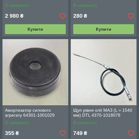
В наявності
В наявності
2 980
280
₴
₴
Купити
Купити
Амортизатор силового
Щуп рівня олії МАЗ (L = 1540
агрегату 64301-1001029
мм) DTL 4370-1018078
В наявності
В наявності
355
749
₴
₴