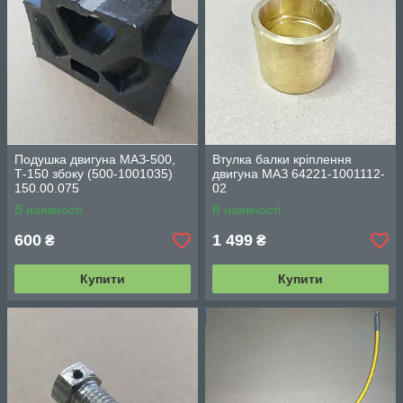
Подушка двигуна МАЗ-500,
Втулка балки кріплення
Т-150 збоку (500-1001035)
двигуна МАЗ 64221-1001112-
150.00.075
02
В наявності
В наявності
600
1 499
₴
₴
Купити
Купити