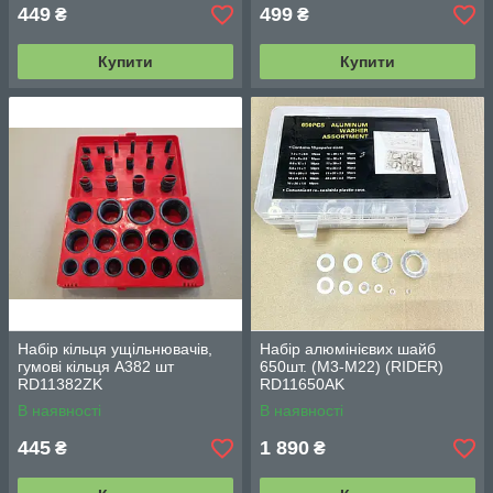
449
499
₴
₴
Купити
Купити
Набір кільця ущільнювачів,
Набір алюмінієвих шайб
гумові кільця А382 шт
650шт. (М3-М22) (RIDER)
RD11382ZK
RD11650AK
В наявності
В наявності
445
1 890
₴
₴