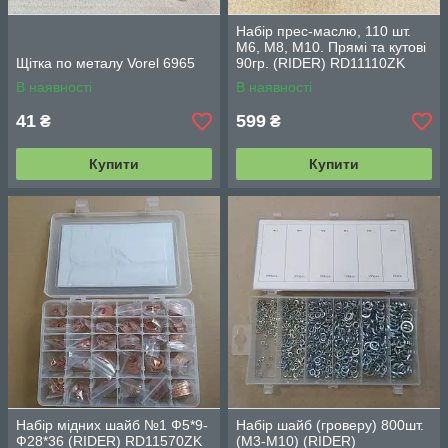
Набір прес-маслю, 110 шт.
М6, М8, М10. Прямі та кутові
Щітка по металу Vorel 6965
90гр. (RIDER) RD11110ZK
В наявності
В наявності
41
599
₴
₴
Купити
Купити
Набір мідних шайб №1 Ф5*9-
Набір шайб (гроверу) 800шт.
Ф28*36 (RIDER) RD11570ZK
(М3-М10) (RIDER)