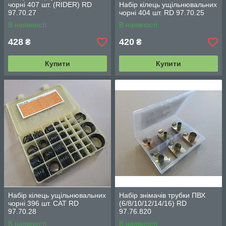
чорні 407 шт. (RIDER) RD
Набір кілець ущільнювальних
97.70.27
чорні 404 шт. RD 97.70.25
В наявності
В наявності
428
420
₴
₴
Купити
Купити
Набір кілець ущільнювальних
Набір знімачів трубки ПВХ
чорні 396 шт. САТ RD
(6/8/10/12/14/16) RD
97.70.28
97.76.820
В наявності
В наявності