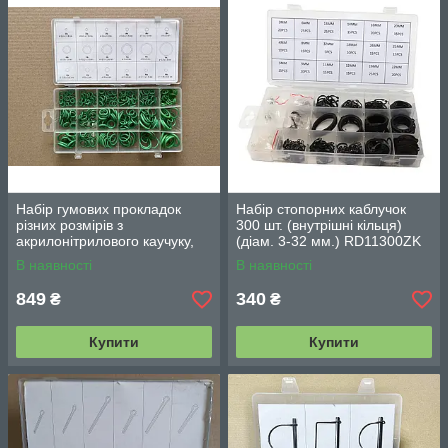
Набір гумових прокладок
Набір стопорних каблучок
різних розмірів з
300 шт. (внутрішні кільця)
акрилонітрилового каучуку,
(діам. 3-32 мм.) RD11300ZK
270 шт YATO YT-06879
В наявності
В наявності
849
340
₴
₴
Купити
Купити