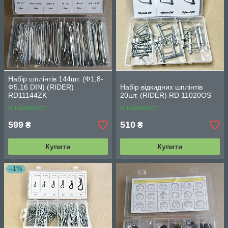
Набір шплінтів 144шт. (Ф1,8-
Ф5,16 DIN) (RIDER)
Набір відкидних шплінтів
RD11144ZK
20шт. (RIDER) RD 11020OS
В наявності
В наявності
599
510
₴
₴
Купити
Купити
–1%