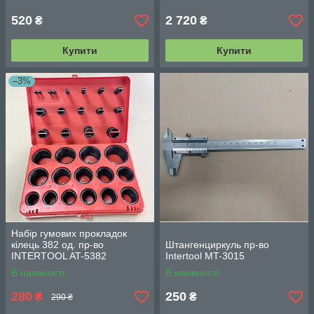
520
2 720
₴
₴
Купити
Купити
–3%
Набір гумових прокладок
кілець 382 од. пр-во
Штангенциркуль пр-во
INTERTOOL AT-5382
Intertool MT-3015
В наявності
В наявності
280
250
₴
₴
290 ₴