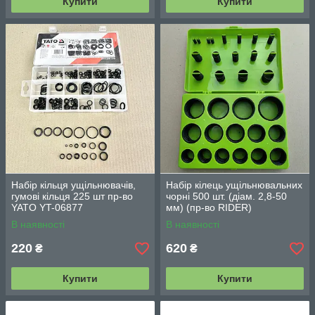
Купити
Купити
Набір кільця ущільнювачів,
Набір кілець ущільнювальних
гумові кільця 225 шт пр-во
чорні 500 шт. (діам. 2,8-50
YATO YT-06877
мм) (пр-во RIDER)
RD11500ZK
В наявності
В наявності
220
620
₴
₴
Купити
Купити