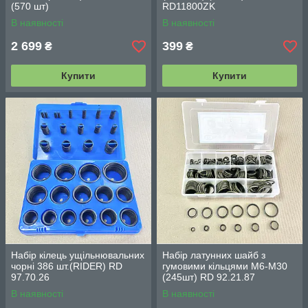
(570 шт)
RD11800ZK
В наявності
В наявності
2 699
399
₴
₴
Купити
Купити
Набір кілець ущільнювальних
Набір латунних шайб з
чорні 386 шт.(RIDER) RD
гумовими кільцями М6-М30
97.70.26
(245шт) RD 92.21.87
В наявності
В наявності