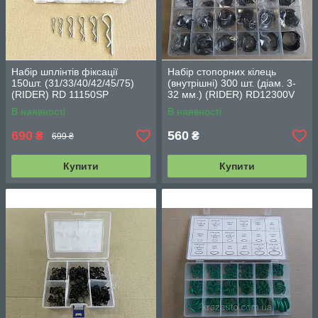
Набір шплінтів фіксації
Набір стопорних кілець
150шт. (31/33/40/42/45/75)
(внутрішні) 300 шт. (діам. 3-
(RIDER) RD 11150SP
32 мм.) (RIDER) RD12300V
В наявності
В наявності
690
560
₴
₴
699 ₴
Купити
Купити