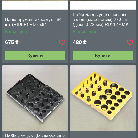
Набір кілець ущільнювачів
Набір пружинних хомутів 84
зелені (маслостійкі) 270 шт.
шт. (RIDER) RD-6x84
(діам. 3-22 мм) RD11270ZK
В наявності
В наявності
675
480
₴
₴
Купити
Купити
Набір кілець ущільнювальних